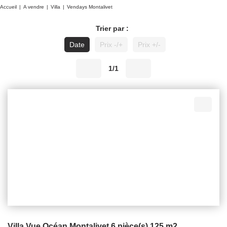
Accueil
A vendre
Villa
Vendays Montalivet
Trier par :
Date
Prix -/+
Prix +/-
1/1
Villa Vue Océan Montalivet 6 pièce(s) 125 m2