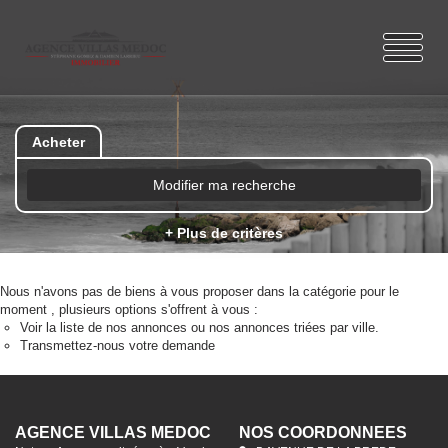
Acheter
Modifier ma recherche
+ Plus de critères
Nous n'avons pas de biens à vous proposer dans la catégorie pour le
moment , plusieurs options s'offrent à vous :
Voir
la liste de nos annonces
ou
nos annonces triées par ville.
Transmettez-nous votre demande
AGENCE VILLAS MÉDOC
NOS COORDONNÉES