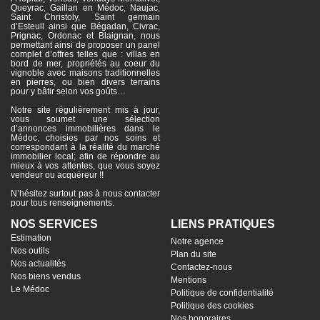
Queyrac, Gaillan en Médoc, Naujac,
Saint Christoly, Saint germain
d’Esteuil ainsi que Bégadan, Civrac,
Prignac, Ordonac et Blaignan, nous
permettant ainsi de proposer un panel
complet d’offres telles que : villas en
bord de mer, propriétés au coeur du
vignoble avec maisons traditionnelles
en pierres, ou bien divers terrains
pour y bâtir selon vos goûts…
Notre site régulièrement mis à jour,
vous soumet une sélection
d’annonces immobilières dans le
Médoc, choisies par nos soins et
correspondant à la réalité du marché
immobilier local; afin de répondre au
mieux à vos attentes, que vous soyez
vendeur ou acquéreur !!
N’hésitez surtout pas à nous contacter
pour tous renseignements.
NOS SERVICES
LIENS PRATIQUES
Estimation
Notre agence
Nos outils
Plan du site
Nos actualités
Contactez-nous
Nos biens vendus
Mentions
Le Médoc
Politique de confidentialité
Politique des cookies
Nos honoraires