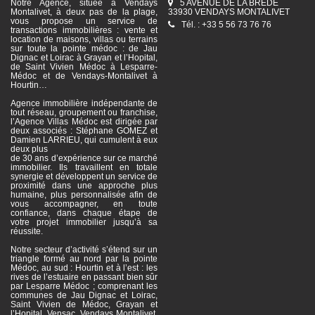
Notre Agence, située à Vendays
5 AVENUE DE LA BREDE
Montalivet, à deux pas de la plage,
33930 VENDAYS MONTALIVET
vous propose un service de
Tél. : +33 5 56 73 76 76
transactions immobilières : vente et
location de maisons, villas ou terrains
sur toute la pointe médoc : de Jau
Dignac et Loirac à Grayan et l’Hopital,
de Saint Vivien Médoc à Lesparre-
Médoc et de Vendays-Montalivet à
Hourtin…
Agence immobilière indépendante de
tout réseau, groupement ou franchise,
l’Agence Villas Médoc est dirigée par
deux associés : Stéphane GOMEZ et
Damien LARRIEU, qui cumulent à eux
deux plus
de 30 ans d’expérience sur ce marché
immobilier. Ils travaillent en totale
synergie et développent un service de
proximité dans une approche plus
humaine, plus personnalisée afin de
vous accompagner, en toute
confiance, dans chaque étape de
votre projet immobilier jusqu’à sa
réussite.
Notre secteur d’activité s’étend sur un
triangle formé au nord par la pointe
Médoc, au sud : Hourtin et à l’est : les
rives de l’estuaire en passant bien sûr
par Lesparre Médoc ; comprenant les
communes de Jau Dignac et Loirac,
Saint Vivien de Médoc, Grayan et
l’Hopital, Vensac, Vendays Montalivet,