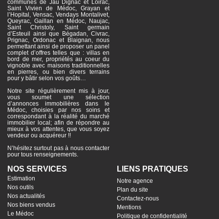
communes de Jau Dignac et Loirac,
Saint Vivien de Médoc, Grayan et
l’Hopital, Vensac, Vendays Montalivet,
Queyrac, Gaillan en Médoc, Naujac,
Saint Christoly, Saint germain
d’Esteuil ainsi que Bégadan, Civrac,
Prignac, Ordonac et Blaignan, nous
permettant ainsi de proposer un panel
complet d’offres telles que : villas en
bord de mer, propriétés au coeur du
vignoble avec maisons traditionnelles
en pierres, ou bien divers terrains
pour y bâtir selon vos goûts…
Notre site régulièrement mis à jour,
vous soumet une sélection
d’annonces immobilières dans le
Médoc, choisies par nos soins et
correspondant à la réalité du marché
immobilier local; afin de répondre au
mieux à vos attentes, que vous soyez
vendeur ou acquéreur !!
N’hésitez surtout pas à nous contacter
pour tous renseignements.
NOS SERVICES
LIENS PRATIQUES
Estimation
Notre agence
Nos outils
Plan du site
Nos actualités
Contactez-nous
Nos biens vendus
Mentions
Le Médoc
Politique de confidentialité