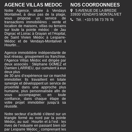
AGENCE VILLAS MÉDOC
NOS COORDONNÉES
Notre Agence, située à Vendays
5 AVENUE DE LA BREDE
Montalivet, à deux pas de la plage,
33930 VENDAYS MONTALIVET
vous propose un service de
Tél. : +33 5 56 73 76 76
transactions immobilières : vente et
location de maisons, villas ou terrains
sur toute la pointe médoc : de Jau
Dignac et Loirac à Grayan et l’Hopital,
de Saint Vivien Médoc à Lesparre-
Médoc et de Vendays-Montalivet à
Hourtin…
Agence immobilière indépendante de
tout réseau, groupement ou franchise,
l’Agence Villas Médoc est dirigée par
deux associés : Stéphane GOMEZ et
Damien LARRIEU, qui cumulent à eux
deux plus
de 30 ans d’expérience sur ce marché
immobilier. Ils travaillent en totale
synergie et développent un service de
proximité dans une approche plus
humaine, plus personnalisée afin de
vous accompagner, en toute
confiance, dans chaque étape de
votre projet immobilier jusqu’à sa
réussite.
Notre secteur d’activité s’étend sur un
triangle formé au nord par la pointe
Médoc, au sud : Hourtin et à l’est : les
rives de l’estuaire en passant bien sûr
par Lesparre Médoc ; comprenant les