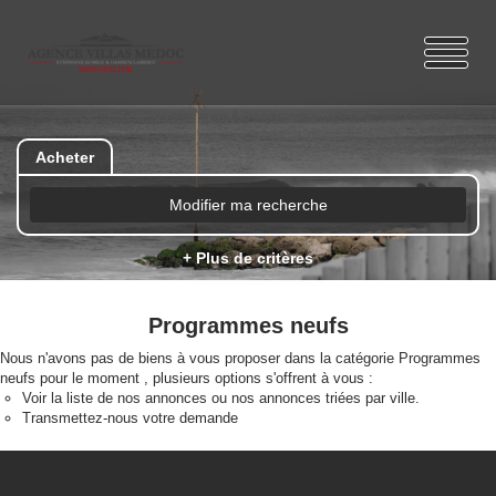
Acheter
Modifier ma recherche
+ Plus de critères
Programmes neufs
Nous n'avons pas de biens à vous proposer dans la catégorie Programmes
neufs pour le moment , plusieurs options s'offrent à vous :
Voir
la liste de nos annonces
ou
nos annonces triées par ville.
Transmettez-nous votre demande