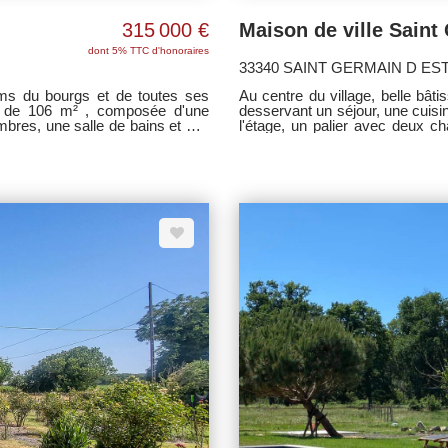
315 000 €
dont 5% TTC d'honoraires
33340 SAINT GERMAIN D ES
ms du bourgs et de toutes ses
Au centre du village, belle bâ
t de 106 m² , composée d'une
desservant un séjour, une cuisi
mbres, une salle de bains et wc.
l'étage, un palier avec deux 
s, buanderies et annexes. Non
intérieure, un salon et une sa
cès bitumée, portail électrique,
tarder - Exclusivité Villas Médo
s tarder !!