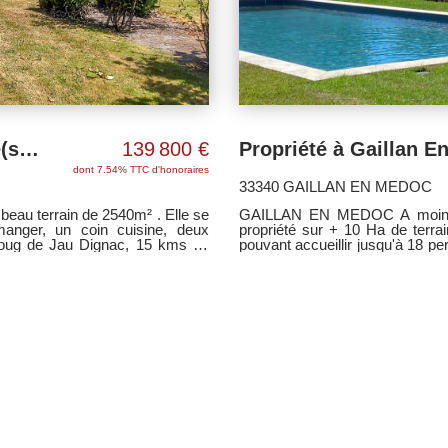
Maison Jau Dignac Et Loirac 4 pièce(s) 90 m2
139 800 €
dont 7.54% TTC d'honoraires
33340 GAILLAN EN MEDOC
beau terrain de 2540m² . Elle se
GAILLAN EN MEDOC A moins d
anger, un coin cuisine, deux
propriété sur + 10 Ha de terra
boug de Jau Dignac, 15 kms de
pouvant accueillir jusqu'à 18 p
ous contacter pour plus de
d'une pièce de vie de 96 m², de
salles de bains avec douches 
communicants, ancienne étable d
et système de chauffage au sol
m². Non attenantes deux dépe
paddocks, 3 puits avec pompe
chevaux. Piscine chauffée avec 
la nature à la recherche de calm