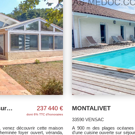
Maison 6 pièce(s) 144 m2 + garage sur + 2300 m² de terrain
237 440 €
MONTALIVET
dont 6% TTC d'honoraires
33590 VENSAC
venez découvrir cette maison
A 900 m des plages océanes d
heminée foyer ouvert, véranda,
d'une cuisine ouverte sur séjou