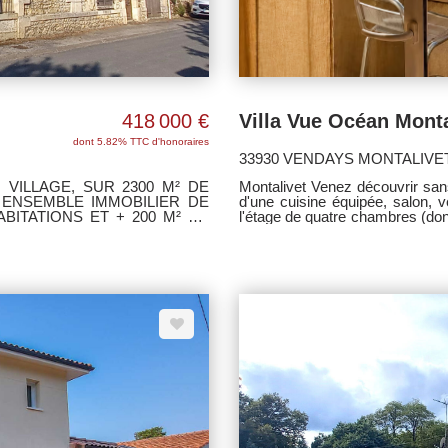
418 000 €
dont 5.82% TTC d'honoraires
33930 VENDAYS MONTALIVE
VILLAGE, SUR 2300 M² DE
Montalivet Venez découvrir sans
 ENSEMBLE IMMOBILIER DE
d'une cuisine équipée, salon, v
ET + 200 M² DE
l'étage de quatre chambres (do
GITE / CHAMBRE D'HOTES. A
une salle de bains et un wc. Jardin et g
Médoc -