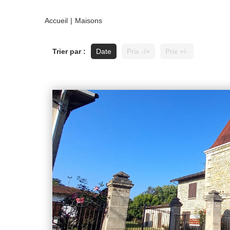
Accueil
Maisons
Trier par :
Date
Prix -/+
Prix +/-