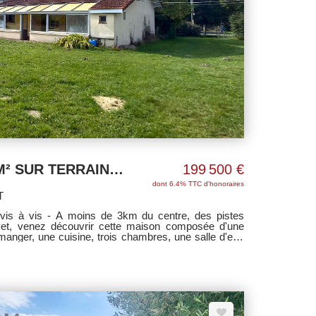
Maison Vendays 104 M² SUR TERRAIN + 2900 M²
199 500 €
dont 6.4% TTC d'honoraires
T
is à vis - A moins de 3km du centre, des pistes
vet, venez découvrir cette maison composée d'une
manger, une cuisine, trois chambres, une salle d'eau