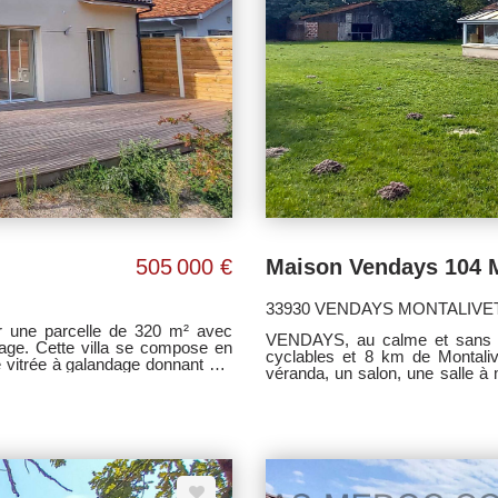
505 000 €
33930 VENDAYS MONTALIVE
r une parcelle de 320 m² avec
VENDAYS, au calme et sans v
rage. Cette villa se compose en
cyclables et 8 km de Montali
 vitrée à galandage donnant sur
véranda, un salon, une salle à 
 privative et un WC. A l'étage un
et un wc. Dépendances non attenantes de 110 m², puits, le tout sur terrain de + 2900
ins et un wc. Option sympa : le
M². - TRAVAUX A PREVOIR -
 !! Nous contacter pour tout