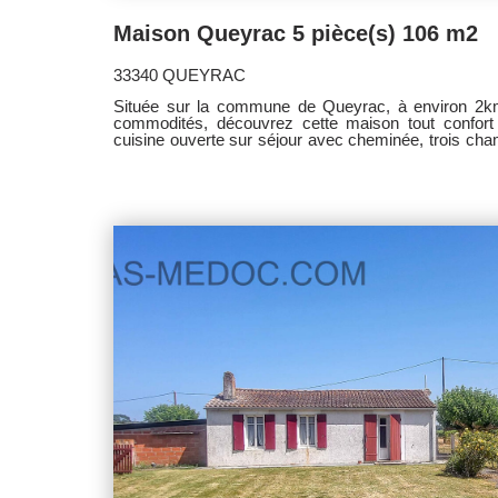
Maison Queyrac 5 pièce(s) 106 m2
33340 QUEYRAC
Située sur la commune de Queyrac, à environ 2k
commodités, découvrez cette maison tout confor
cuisine ouverte sur séjour avec cheminée, trois cha
En rez de jardin, un garage double avec atelier
attenant un second garage d'environ 30m². Voie d'ac
puits. Terrain clos et arboré de 3 400 m². A visiter san