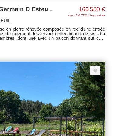
Maison de ville Saint Germain D Esteuil 4 pièce(s) 117 m2
160 500 €
dont 7% TTC d'honoraires
TEUIL
tisse en pierre rénovée composée en rdc d'une entrée
ne, dégagement desservant cellier, buanderie, wc et à
chambres, dont une avec un balcon donnant sur cour
lle d'eau avec wc. Garage attenant. A découvrir sans
c