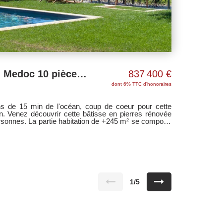
Propriété à Gaillan En Medoc 10 pièce(s) 247 m2 sur 10 Ha
837 400 €
dont 6% TTC d'honoraires
e 15 min de l'océan, coup de coeur pour cette
in. Venez découvrir cette bâtisse en pierres rénovée
ersonnes. La partie habitation de +245 m² se compose
 six chambres, dont un dortoir, une salle d'eau, deux
et baignoires, 3 wc et une mezzanine. Attenants et
e 70 m² (avec local technique pour cellier/buanderie
 avec PAC air/eau), écurie de 66 m² et hangar de 120
ndances de 70 m² et 40 m². Terrain aménagé avec
 pour alimenter plusieurs points d'eau pour les
volet roulant électrique. Idéal pour les amoureux de
e.
1/5