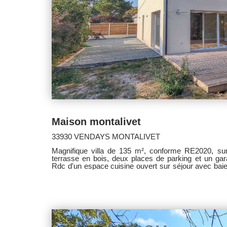
Maison montalivet
33930 VENDAYS MONTALIVET
Magnifique villa de 135 m², conforme RE2020, su
terrasse en bois, deux places de parking et un ga
Rdc d'un espace cuisine ouvert sur séjour avec baie
la terrasse, un cellier, une chambre avec salle d'eau
palier desservant trois chambres, une salle de ba
parking se transforme un terrain de pétanque
renseigenemnt complémentaire.