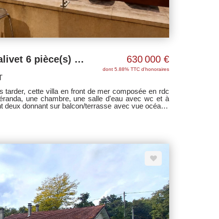
Villa Vue Océan Montalivet 6 pièce(s) 125 m2
630 000 €
dont 5.88% TTC d'honoraires
T
 tarder, cette villa en front de mer composée en rdc
éranda, une chambre, une salle d'eau avec wc et à
nt deux donnant sur balcon/terrasse avec vue océan),
arage traversant de 20 m². - Exclusivité Villas