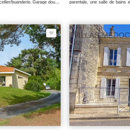
cellier/buanderie. Garage double
parentale, une salle de bains 
randes terrasses carrelées et
attenant. Terrain clos et pa
rboré de + 2300 m².
terrain de pétanque et place 
supplémentaire.