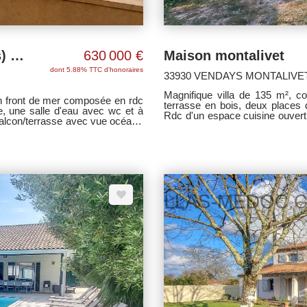
Villa Vue Océan Montalivet 6 pièce(s) 125 m2
630 000 €
Maison montalivet
dont 5.88% TTC d'honoraires
33930 VENDAYS MONTALIVE
Magnifique villa de 135 m², 
 en front de mer composée en rdc
terrasse en bois, deux places 
une salle d'eau avec wc et à
Rdc d'un espace cuisine ouvert
alcon/terrasse avec vue océan),
la terrasse, un cellier, une cha
- Exclusivité Villas
palier desservant trois chambr
parking se transforme un te
renseigenemnt complémentaire