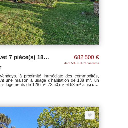
Villa Vendays Montalivet 7 pièce(s) 188 m2
682 500 €
dont 5% TTC d'honoraires
T
 Vendays, à proximité immédiate des commodités,
nt une maison à usage d'habitation de 188 m², un
ments de 128 m², 72.50 m² et 58 m² ainsi que
rrain clos et paysagé de 2 267 m², entiérement