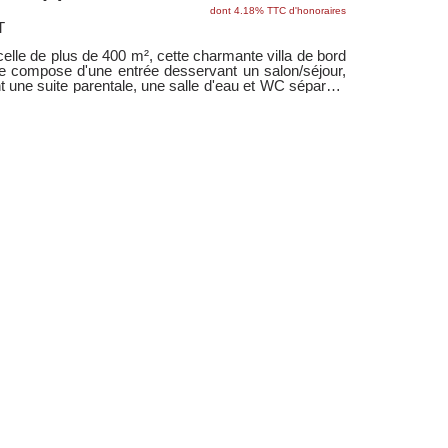
dont 4.18% TTC d'honoraires
T
lle de plus de 400 m², cette charmante villa de bord
 compose d'une entrée desservant un salon/séjour,
t une suite parentale, une salle d'eau et WC séparés.
rrasse en bois exposée Nord Est, idéale pour le petit
 dans l'après midi. Egalement un coin plein sud, sans
quille !!