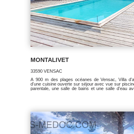
MONTALIVET
33590 VENSAC
A 900 m des plages océanes de Vensac, Villa d'
d'une cuisine ouverte sur séjour avec vue sur pisci
parentale, une salle de bains et une salle d'eau 
attenant. Terrain clos et paysagé de 800 m² avec
terrain de pétanque et place de parking. Nous con
supplémentaire.