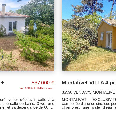
Villa Montalivet 5 pièces 134 m2 sur + 1600 m² de terrain
567 000 €
dont 5.98% TTC d'honoraires
33930 VENDAYS MONTALIVE
é, venez découvrir cette villa
MONTALIVET - EXCLUSIVITE 
, une salle de bains, 3 wc, une
composée d'une cuisine équipée
'été) et sa dépendance de 60 m²
chambres, une salle d'eau 
secteur. - EXCLUSIVITE VILLAS
dépendance. Le tout sur terrain 