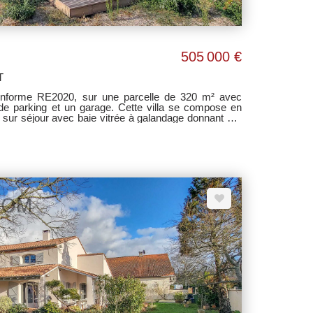
505 000 €
T
conforme RE2020, sur une parcelle de 320 m² avec
de parking et un garage. Cette villa se compose en
 sur séjour avec baie vitrée à galandage donnant sur
mbre avec salle d'eau privative et un WC. A l'étage un
es, une salle de bains et un wc. Option sympa : le
rrain de pétanque !! Nous contacter pour tout
.