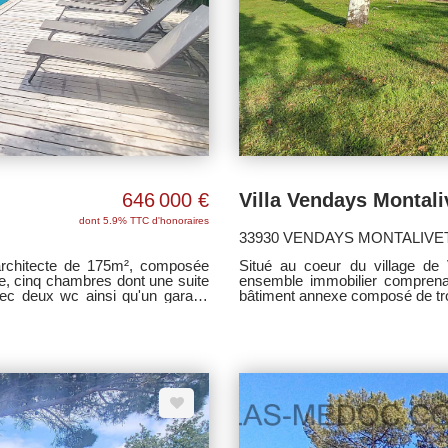
646 000 €
dont 5.9% TTC d'honoraires
33930 VENDAYS MONTALIVE
architecte de 175m², composée
Situé au coeur du village de
ne, cinq chambres dont une suite
ensemble immobilier comprena
avec deux wc ainsi qu'un garage
bâtiment annexe composé de trois loge
 nombreuses terrasses bois,un
de deux doubles garages. Te
sulter pout tout renseignement
constructible.