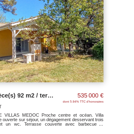
Montalivet VILLA 4 pièce(s) 92 m2 / terrain 850 m²
535 000 €
dont 5.94% TTC d'honoraires
T
VILLAS MEDOC Proche centre et océan. Villa
 ouverte sur séjour, un dégagement desservant trois
et un wc. Terrasse couverte avec barbecue et
clos et arboré de 850 m².