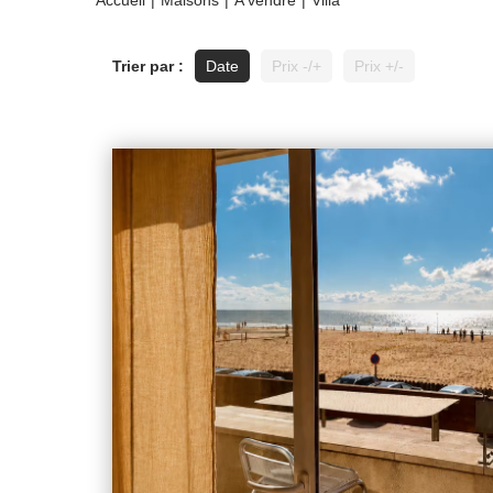
Accueil
Maisons
A vendre
Villa
Trier par :
Date
Prix -/+
Prix +/-