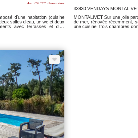
dont 6% TTC d'honoraires
33930 VENDAYS MONTALIVE
posé d'une habitation (cuisine
MONTALIVET Sur une jolie parce
eux salles d'eau, un wc et deux
de mer, rénovée récemment, se
ements avec terrasses et d'un
une cuisine, trois chambres don
s de travaux à prévoir - Idéal
Vous disposerez d'une grande te
RATER !!
déjeuné du matin et sa fraîcheur
aucun vis à vis pour bronzer tran