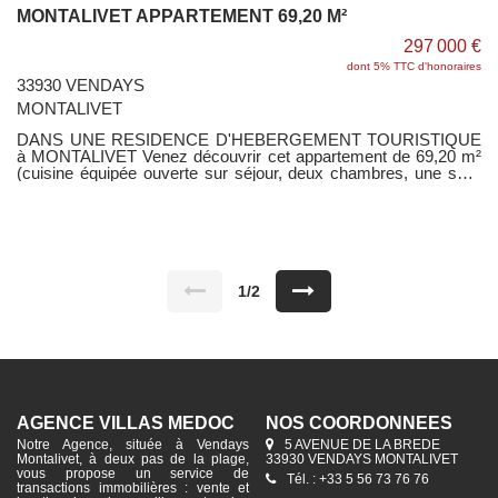
MONTALIVET APPARTEMENT 69,20 M²
297 000 €
dont 5% TTC d'honoraires
33930 VENDAYS
MONTALIVET
DANS UNE RESIDENCE D'HEBERGEMENT TOURISTIQUE
à MONTALIVET Venez découvrir cet appartement de 69,20 m²
(cuisine équipée ouverte sur séjour, deux chambres, une salle
d'eau avec wc) avec jardin privatif de 98 m² dont terrasses de
38 m² et une place de parking. Garantie Dommage Ouvrage.
Copropriété de 16 lots - Aucun travaux à prévoir - Pas de
procédure en cours.
1/2
AGENCE VILLAS MÉDOC
NOS COORDONNÉES
Notre Agence, située à Vendays
5 AVENUE DE LA BREDE
Montalivet, à deux pas de la plage,
33930 VENDAYS MONTALIVET
vous propose un service de
Tél. : +33 5 56 73 76 76
transactions immobilières : vente et