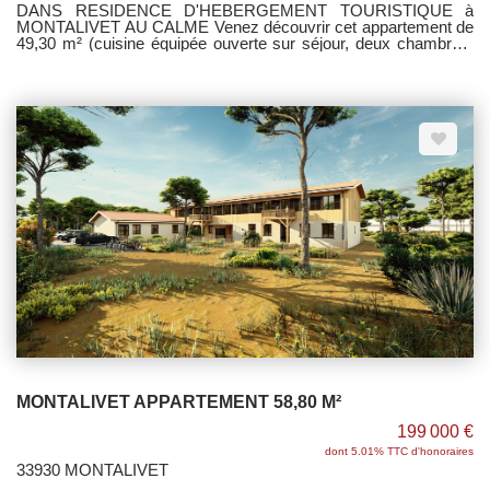
DANS RESIDENCE D'HEBERGEMENT TOURISTIQUE à
MONTALIVET AU CALME Venez découvrir cet appartement de
49,30 m² (cuisine équipée ouverte sur séjour, deux chambres,
une salle d'eau/wc) avec jardin privatif de 111 m², dont terrasse
en bois de 15 m² et une place de parking. Garantie Dommage
Ouvrage. Service de conciergerie disponible. Copropriété de 16
lots - Aucun travaux à prévoir - Pas de procédure en cours.
MONTALIVET APPARTEMENT 58,80 M²
199 000 €
dont 5.01% TTC d'honoraires
33930 MONTALIVET