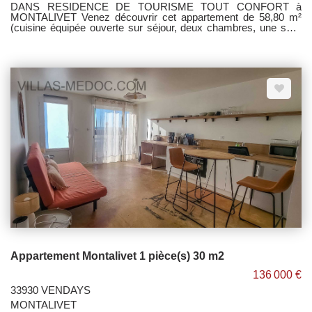
DANS RESIDENCE DE TOURISME TOUT CONFORT à
MONTALIVET Venez découvrir cet appartement de 58,80 m²
(cuisine équipée ouverte sur séjour, deux chambres, une salle
d'eau/wc) avec balcon de 9,90 m² et une place de parking.
Garantie Dommage Ouvrage. Copropriété de 16 lots - Aucun
travaux à prévoir - Pas de procédure en cours.
Appartement Montalivet 1 pièce(s) 30 m2
136 000 €
33930 VENDAYS
MONTALIVET