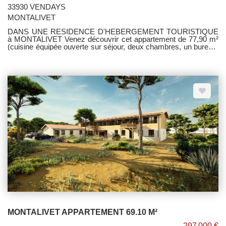
33930 VENDAYS
MONTALIVET
DANS UNE RESIDENCE D'HEBERGEMENT TOURISTIQUE
à MONTALIVET Venez découvrir cet appartement de 77,90 m²
(cuisine équipée ouverte sur séjour, deux chambres, un bureau,
une salle d'eau/wc) avec jardin privatif de 151 m², dont terrasse
en bois de 18 m² et une place de parking. Garantie Dommage
Ouvrage. Copropriété de 16 lots - Aucun travaux à prévoir - Pas
de procédure en cours.
MONTALIVET APPARTEMENT 69.10 M²
297 000 €