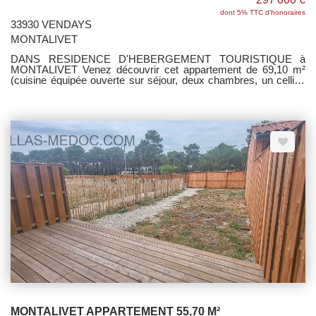
dont 5% TTC d'honoraires
33930 VENDAYS
MONTALIVET
DANS RESIDENCE D'HEBERGEMENT TOURISTIQUE à
MONTALIVET Venez découvrir cet appartement de 69,10 m²
(cuisine équipée ouverte sur séjour, deux chambres, un cellier,
une salle d'eau/wc et un wc séparé) avec jardin privatif de 131
m², dont terrasse en bois de 15 m² et une place de parking.
Garantie Dommage Ouvrage. Copropriété de 16 lots - Aucun
travaux à prévoir - Pas de procédure en cours.
MONTALIVET APPARTEMENT 55,70 M²