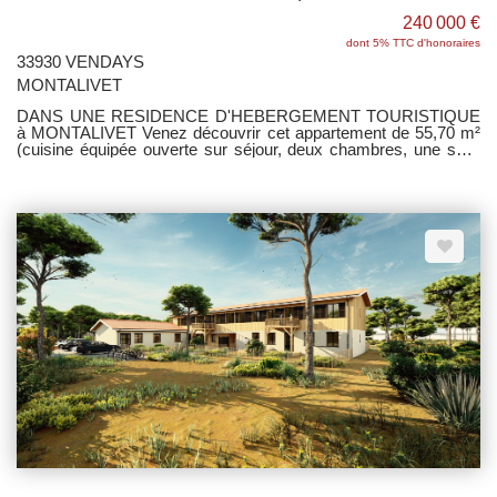
240 000 €
dont 5% TTC d'honoraires
33930 VENDAYS
MONTALIVET
DANS UNE RESIDENCE D'HEBERGEMENT TOURISTIQUE
à MONTALIVET Venez découvrir cet appartement de 55,70 m²
(cuisine équipée ouverte sur séjour, deux chambres, une salle
d'eau avec wc) avec jardin privatif de 79 m² dont terrasses de
16 m² et une place de parking. Garantie Dommage Ouvrage.
Copropriété de 16 lots - Aucun travaux à prévoir - Pas de
procédure en cours.