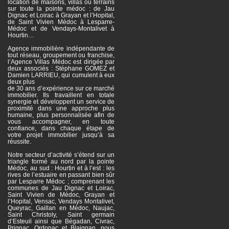
location de maisons, villas ou terrains
sur toute la pointe médoc : de Jau
Dignac et Loirac à Grayan et l’Hopital,
de Saint Vivien Médoc à Lesparre-
Médoc et de Vendays-Montalivet à
Hourtin…
Agence immobilière indépendante de
tout réseau, groupement ou franchise,
l’Agence Villas Médoc est dirigée par
deux associés : Stéphane GOMEZ et
Damien LARRIEU, qui cumulent à eux
deux plus
de 30 ans d’expérience sur ce marché
immobilier. Ils travaillent en totale
synergie et développent un service de
proximité dans une approche plus
humaine, plus personnalisée afin de
vous accompagner, en toute
confiance, dans chaque étape de
votre projet immobilier jusqu’à sa
réussite.
Notre secteur d’activité s’étend sur un
triangle formé au nord par la pointe
Médoc, au sud : Hourtin et à l’est : les
rives de l’estuaire en passant bien sûr
par Lesparre Médoc ; comprenant les
communes de Jau Dignac et Loirac,
Saint Vivien de Médoc, Grayan et
l’Hopital, Vensac, Vendays Montalivet,
Queyrac, Gaillan en Médoc, Naujac,
Saint Christoly, Saint germain
d’Esteuil ainsi que Bégadan, Civrac,
Prignac, Ordonac et Blaignan, nous