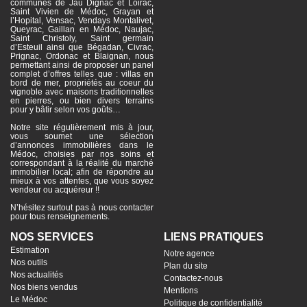
communes de Jau Dignac et Loirac,
Saint Vivien de Médoc, Grayan et
l’Hopital, Vensac, Vendays Montalivet,
Queyrac, Gaillan en Médoc, Naujac,
Saint Christoly, Saint germain
d’Esteuil ainsi que Bégadan, Civrac,
Prignac, Ordonac et Blaignan, nous
permettant ainsi de proposer un panel
complet d’offres telles que : villas en
bord de mer, propriétés au coeur du
vignoble avec maisons traditionnelles
en pierres, ou bien divers terrains
pour y bâtir selon vos goûts…
Notre site régulièrement mis à jour,
vous soumet une sélection
d’annonces immobilières dans le
Médoc, choisies par nos soins et
correspondant à la réalité du marché
immobilier local; afin de répondre au
mieux à vos attentes, que vous soyez
vendeur ou acquéreur !!
N’hésitez surtout pas à nous contacter
pour tous renseignements.
NOS SERVICES
LIENS PRATIQUES
Estimation
Notre agence
Nos outils
Plan du site
Nos actualités
Contactez-nous
Nos biens vendus
Mentions
Le Médoc
Politique de confidentialité