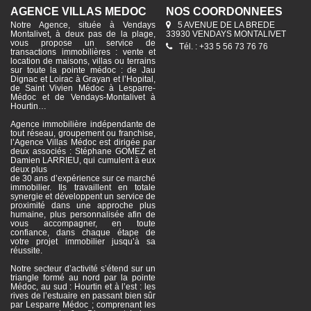
AGENCE VILLAS MÉDOC
NOS COORDONNÉES
Notre Agence, située à Vendays
5 AVENUE DE LA BREDE
Montalivet, à deux pas de la plage,
33930 VENDAYS MONTALIVET
vous propose un service de
Tél. : +33 5 56 73 76 76
transactions immobilières : vente et
location de maisons, villas ou terrains
sur toute la pointe médoc : de Jau
Dignac et Loirac à Grayan et l’Hopital,
de Saint Vivien Médoc à Lesparre-
Médoc et de Vendays-Montalivet à
Hourtin…
Agence immobilière indépendante de
tout réseau, groupement ou franchise,
l’Agence Villas Médoc est dirigée par
deux associés : Stéphane GOMEZ et
Damien LARRIEU, qui cumulent à eux
deux plus
de 30 ans d’expérience sur ce marché
immobilier. Ils travaillent en totale
synergie et développent un service de
proximité dans une approche plus
humaine, plus personnalisée afin de
vous accompagner, en toute
confiance, dans chaque étape de
votre projet immobilier jusqu’à sa
réussite.
Notre secteur d’activité s’étend sur un
triangle formé au nord par la pointe
Médoc, au sud : Hourtin et à l’est : les
rives de l’estuaire en passant bien sûr
par Lesparre Médoc ; comprenant les