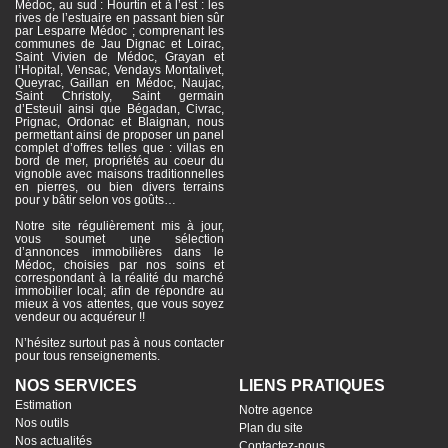
Médoc, au sud : Hourtin et à l’est : les
rives de l’estuaire en passant bien sûr
par Lesparre Médoc ; comprenant les
communes de Jau Dignac et Loirac,
Saint Vivien de Médoc, Grayan et
l’Hopital, Vensac, Vendays Montalivet,
Queyrac, Gaillan en Médoc, Naujac,
Saint Christoly, Saint germain
d’Esteuil ainsi que Bégadan, Civrac,
Prignac, Ordonac et Blaignan, nous
permettant ainsi de proposer un panel
complet d’offres telles que : villas en
bord de mer, propriétés au coeur du
vignoble avec maisons traditionnelles
en pierres, ou bien divers terrains
pour y bâtir selon vos goûts…
Notre site régulièrement mis à jour,
vous soumet une sélection
d’annonces immobilières dans le
Médoc, choisies par nos soins et
correspondant à la réalité du marché
immobilier local; afin de répondre au
mieux à vos attentes, que vous soyez
vendeur ou acquéreur !!
N’hésitez surtout pas à nous contacter
pour tous renseignements.
NOS SERVICES
LIENS PRATIQUES
Estimation
Notre agence
Nos outils
Plan du site
Nos actualités
Contactez-nous