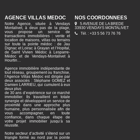
AGENCE VILLAS MÉDOC
NOS COORDONNÉES
Notre Agence, située à Vendays
5 AVENUE DE LA BREDE
Montalivet, à deux pas de la plage,
33930 VENDAYS MONTALIVET
vous propose un service de
Tél. : +33 5 56 73 76 76
transactions immobilières : vente et
location de maisons, villas ou terrains
sur toute la pointe médoc : de Jau
Dignac et Loirac à Grayan et l’Hopital,
de Saint Vivien Médoc à Lesparre-
Médoc et de Vendays-Montalivet à
Hourtin…
Agence immobilière indépendante de
tout réseau, groupement ou franchise,
l’Agence Villas Médoc est dirigée par
deux associés : Stéphane GOMEZ et
Damien LARRIEU, qui cumulent à eux
deux plus
de 30 ans d’expérience sur ce marché
immobilier. Ils travaillent en totale
synergie et développent un service de
proximité dans une approche plus
humaine, plus personnalisée afin de
vous accompagner, en toute
confiance, dans chaque étape de
votre projet immobilier jusqu’à sa
réussite.
Notre secteur d’activité s’étend sur un
triangle formé au nord par la pointe