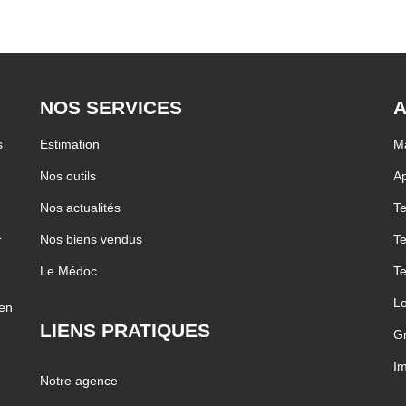
NOS SERVICES
A
s
Estimation
M
Nos outils
Ap
Nos actualités
Te
…
Nos biens vendus
Te
Le Médoc
Te
Lo
ien
LIENS PRATIQUES
Gr
Im
Notre agence