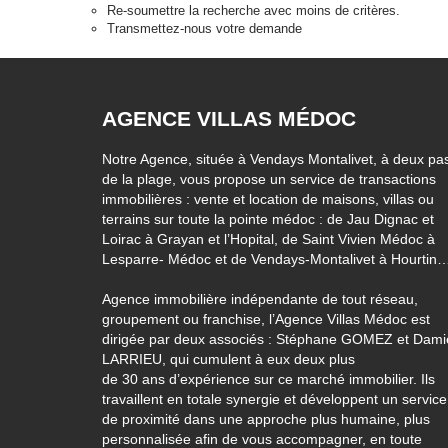
Re-soumettre la recherche avec moins de critères.
Transmettez-nous votre demande
AGENCE VILLAS MÉDOC
Notre Agence, située à Vendays Montalivet, à deux pa
de la plage, vous propose un service de transactions
immobilières : vente et location de maisons, villas ou
terrains sur toute la pointe médoc : de Jau Dignac et
Loirac à Grayan et l’Hopital, de Saint Vivien Médoc à
Lesparre- Médoc et de Vendays-Montalivet à Hourtin
Agence immobilière indépendante de tout réseau,
groupement ou franchise, l’Agence Villas Médoc est
dirigée par deux associés : Stéphane GOMEZ et Dam
LARRIEU, qui cumulent à eux deux plus
de 30 ans d’expérience sur ce marché immobilier. Ils
travaillent en totale synergie et développent un service
de proximité dans une approche plus humaine, plus
personnalisée afin de vous accompagner, en toute