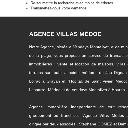
Re-soumettre la recherche avec moins de critères.
Transmettez-nous votre demande
AGENCE VILLAS MÉDOC
Notre Agence, située à Vendays Montalivet, à deux 
de la plage, vous propose un service de transacti
immobilières : vente et location de maisons, villas
terrains sur toute la pointe médoc : de Jau Dignac
Loirac à Grayan et l’Hopital, de Saint Vivien Médo
Lesparre- Médoc et de Vendays-Montalivet à Hourtin
Agence immobilière indépendante de tout résea
groupement ou franchise, l’Agence Villas Médoc e
dirigée par deux associés : Stéphane GOMEZ et Dam