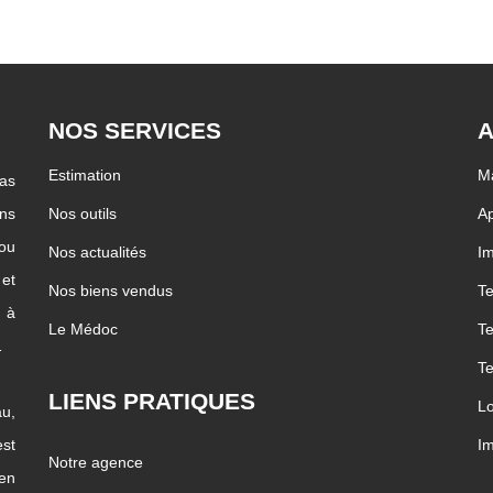
NOS SERVICES
A
Estimation
Ma
pas
ons
Nos outils
Ap
 ou
Nos actualités
Im
 et
Nos biens vendus
Te
c à
Le Médoc
Te
…
Te
LIENS PRATIQUES
Lo
u,
st
Im
Notre agence
ien