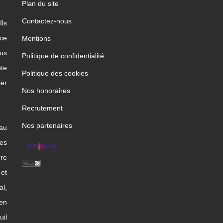
Plan du site
Contactez-nous
Ils
ice
Mentions
us
Politique de confidentialité
te
Politique des cookies
ier
Nos honoraires
Recrutement
Nos partenaires
 au
les
rre
et
l,
en
uil