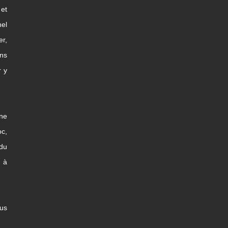
et
nel
er,
ns
r y
une
c,
 du
x à
us