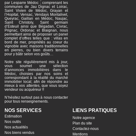
par Lesparre Médoc ; comprenant les
communes de Jau Dignac et Loirac,
Saint Vivien de Médoc, Grayan et
l’Hopital, Vensac, Vendays Montalivet,
Queyrac, Gaillan en Médoc, Naujac,
Saint Christoly, Saint germain
d’Esteuil ainsi que Bégadan, Civrac,
Prignac, Ordonac et Blaignan, nous
permettant ainsi de proposer un panel
complet d’offres telles que : villas en
bord de mer, propriétés au coeur du
vignoble avec maisons traditionnelles
en pierres, ou bien divers terrains
pour y bâtir selon vos goûts…
Notre site régulièrement mis à jour,
vous soumet une sélection
d’annonces immobilières dans le
Médoc, choisies par nos soins et
correspondant à la réalité du marché
immobilier local; afin de répondre au
mieux à vos attentes, que vous soyez
vendeur ou acquéreur !!
N’hésitez surtout pas à nous contacter
pour tous renseignements.
NOS SERVICES
LIENS PRATIQUES
Estimation
Notre agence
Nos outils
Plan du site
Nos actualités
Contactez-nous
Nos biens vendus
Mentions