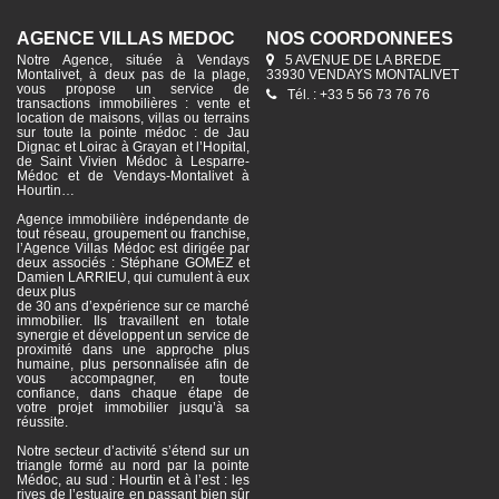
AGENCE VILLAS MÉDOC
NOS COORDONNÉES
Notre Agence, située à Vendays
5 AVENUE DE LA BREDE
Montalivet, à deux pas de la plage,
33930 VENDAYS MONTALIVET
vous propose un service de
Tél. : +33 5 56 73 76 76
transactions immobilières : vente et
location de maisons, villas ou terrains
sur toute la pointe médoc : de Jau
Dignac et Loirac à Grayan et l’Hopital,
de Saint Vivien Médoc à Lesparre-
Médoc et de Vendays-Montalivet à
Hourtin…
Agence immobilière indépendante de
tout réseau, groupement ou franchise,
l’Agence Villas Médoc est dirigée par
deux associés : Stéphane GOMEZ et
Damien LARRIEU, qui cumulent à eux
deux plus
de 30 ans d’expérience sur ce marché
immobilier. Ils travaillent en totale
synergie et développent un service de
proximité dans une approche plus
humaine, plus personnalisée afin de
vous accompagner, en toute
confiance, dans chaque étape de
votre projet immobilier jusqu’à sa
réussite.
Notre secteur d’activité s’étend sur un
triangle formé au nord par la pointe
Médoc, au sud : Hourtin et à l’est : les
rives de l’estuaire en passant bien sûr