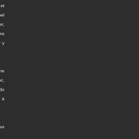
et
nel
er,
ns
r y
une
c,
 du
x à
us