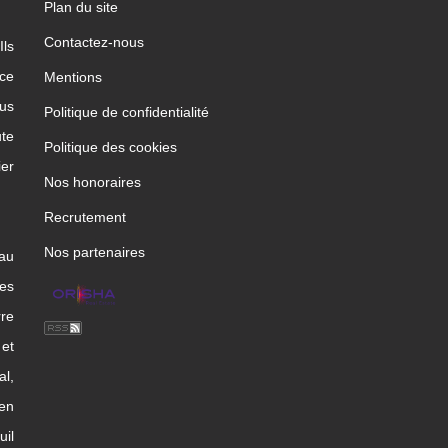
Plan du site
Contactez-nous
Ils
ice
Mentions
us
Politique de confidentialité
te
Politique des cookies
ier
Nos honoraires
Recrutement
Nos partenaires
 au
les
rre
et
l,
en
uil