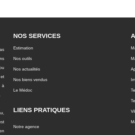
NOS SERVICES
A
Estimation
M
pas
ons
Nos outils
Ma
 ou
Nos actualités
Ap
 et
Nos biens vendus
I
c à
Le Médoc
Te
…
Te
LIENS PRATIQUES
Vi
u,
st
Ma
Notre agence
ien