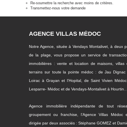
Re-soumettre la recherche avec moins de critères.
Transmettez-nous votre demande
AGENCE VILLAS MÉDOC
Notre Agence, située à Vendays Montalivet, à deux 
de la plage, vous propose un service de transacti
immobilières : vente et location de maisons, villas
terrains sur toute la pointe médoc : de Jau Dignac
Loirac à Grayan et l’Hopital, de Saint Vivien Médo
Lesparre- Médoc et de Vendays-Montalivet à Hourtin
Agence immobilière indépendante de tout résea
groupement ou franchise, l’Agence Villas Médoc e
dirigée par deux associés : Stéphane GOMEZ et Dam