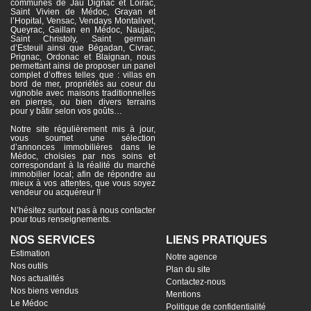
communes de Jau Dignac et Loirac,
Saint Vivien de Médoc, Grayan et
l’Hopital, Vensac, Vendays Montalivet,
Queyrac, Gaillan en Médoc, Naujac,
Saint Christoly, Saint germain
d’Esteuil ainsi que Bégadan, Civrac,
Prignac, Ordonac et Blaignan, nous
permettant ainsi de proposer un panel
complet d’offres telles que : villas en
bord de mer, propriétés au coeur du
vignoble avec maisons traditionnelles
en pierres, ou bien divers terrains
pour y bâtir selon vos goûts…
Notre site régulièrement mis à jour,
vous soumet une sélection
d’annonces immobilières dans le
Médoc, choisies par nos soins et
correspondant à la réalité du marché
immobilier local; afin de répondre au
mieux à vos attentes, que vous soyez
vendeur ou acquéreur !!
N’hésitez surtout pas à nous contacter
pour tous renseignements.
NOS SERVICES
LIENS PRATIQUES
Estimation
Notre agence
Nos outils
Plan du site
Nos actualités
Contactez-nous
Nos biens vendus
Mentions
Le Médoc
Politique de confidentialité