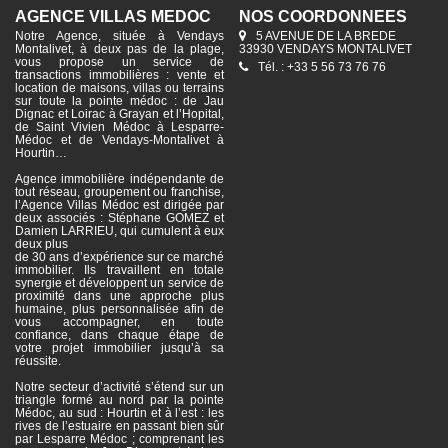
AGENCE VILLAS MÉDOC
NOS COORDONNÉES
Notre Agence, située à Vendays
5 AVENUE DE LA BREDE
Montalivet, à deux pas de la plage,
33930 VENDAYS MONTALIVET
vous propose un service de
Tél. : +33 5 56 73 76 76
transactions immobilières : vente et
location de maisons, villas ou terrains
sur toute la pointe médoc : de Jau
Dignac et Loirac à Grayan et l’Hopital,
de Saint Vivien Médoc à Lesparre-
Médoc et de Vendays-Montalivet à
Hourtin…
Agence immobilière indépendante de
tout réseau, groupement ou franchise,
l’Agence Villas Médoc est dirigée par
deux associés : Stéphane GOMEZ et
Damien LARRIEU, qui cumulent à eux
deux plus
de 30 ans d’expérience sur ce marché
immobilier. Ils travaillent en totale
synergie et développent un service de
proximité dans une approche plus
humaine, plus personnalisée afin de
vous accompagner, en toute
confiance, dans chaque étape de
votre projet immobilier jusqu’à sa
réussite.
Notre secteur d’activité s’étend sur un
triangle formé au nord par la pointe
Médoc, au sud : Hourtin et à l’est : les
rives de l’estuaire en passant bien sûr
par Lesparre Médoc ; comprenant les