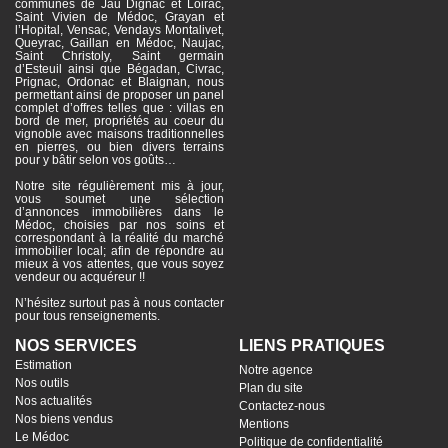
communes de Jau Dignac et Loirac,
Saint Vivien de Médoc, Grayan et
l’Hopital, Vensac, Vendays Montalivet,
Queyrac, Gaillan en Médoc, Naujac,
Saint Christoly, Saint germain
d’Esteuil ainsi que Bégadan, Civrac,
Prignac, Ordonac et Blaignan, nous
permettant ainsi de proposer un panel
complet d’offres telles que : villas en
bord de mer, propriétés au coeur du
vignoble avec maisons traditionnelles
en pierres, ou bien divers terrains
pour y bâtir selon vos goûts…
Notre site régulièrement mis à jour,
vous soumet une sélection
d’annonces immobilières dans le
Médoc, choisies par nos soins et
correspondant à la réalité du marché
immobilier local; afin de répondre au
mieux à vos attentes, que vous soyez
vendeur ou acquéreur !!
N’hésitez surtout pas à nous contacter
pour tous renseignements.
NOS SERVICES
LIENS PRATIQUES
Estimation
Notre agence
Nos outils
Plan du site
Nos actualités
Contactez-nous
Nos biens vendus
Mentions
Le Médoc
Politique de confidentialité