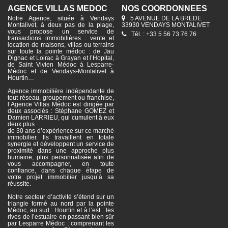
AGENCE VILLAS MÉDOC
NOS COORDONNÉES
Notre Agence, située à Vendays
5 AVENUE DE LA BREDE
Montalivet, à deux pas de la plage,
33930 VENDAYS MONTALIVET
vous propose un service de
Tél. : +33 5 56 73 76 76
transactions immobilières : vente et
location de maisons, villas ou terrains
sur toute la pointe médoc : de Jau
Dignac et Loirac à Grayan et l’Hopital,
de Saint Vivien Médoc à Lesparre-
Médoc et de Vendays-Montalivet à
Hourtin…
Agence immobilière indépendante de
tout réseau, groupement ou franchise,
l’Agence Villas Médoc est dirigée par
deux associés : Stéphane GOMEZ et
Damien LARRIEU, qui cumulent à eux
deux plus
de 30 ans d’expérience sur ce marché
immobilier. Ils travaillent en totale
synergie et développent un service de
proximité dans une approche plus
humaine, plus personnalisée afin de
vous accompagner, en toute
confiance, dans chaque étape de
votre projet immobilier jusqu’à sa
réussite.
Notre secteur d’activité s’étend sur un
triangle formé au nord par la pointe
Médoc, au sud : Hourtin et à l’est : les
rives de l’estuaire en passant bien sûr
par Lesparre Médoc ; comprenant les