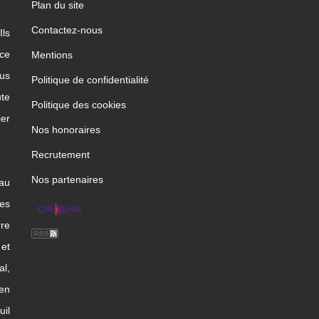
Plan du site
Contactez-nous
Ils
ice
Mentions
us
Politique de confidentialité
te
Politique des cookies
ier
Nos honoraires
Recrutement
Nos partenaires
 au
les
rre
et
l,
en
uil