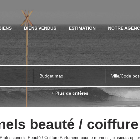
BIENS
BIENS VENDUS
ESTIMATION
NOTRE AGEN
Ville/Code pos
+ Plus de critères
els beauté / coiffur
rofessionnels Beauté / Coiffure Parfumerie pour le moment , plusieurs options