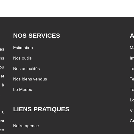
NOS SERVICES
A
Estimation
Ma
pas
ons
Nos outils
I
 ou
Nos actualités
Te
 et
Nos biens vendus
Te
c à
Le Médoc
Te
…
Lo
LIENS PRATIQUES
Vi
u,
st
G
Notre agence
ien