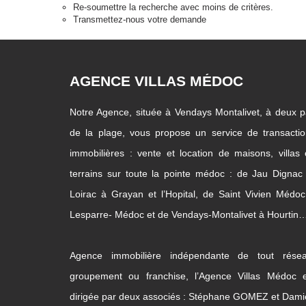
Re-soumettre la recherche avec moins de critères.
Transmettez-nous votre demande
AGENCE VILLAS MÉDOC
Notre Agence, située à Vendays Montalivet, à deux 
de la plage, vous propose un service de transacti
immobilières : vente et location de maisons, villas
terrains sur toute la pointe médoc : de Jau Dignac
Loirac à Grayan et l’Hopital, de Saint Vivien Médo
Lesparre- Médoc et de Vendays-Montalivet à Hourtin
Agence immobilière indépendante de tout résea
groupement ou franchise, l’Agence Villas Médoc e
dirigée par deux associés : Stéphane GOMEZ et Dam