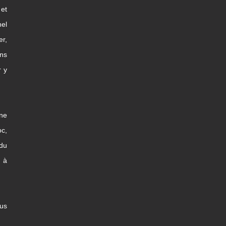
et
nel
er,
ns
r y
une
c,
 du
x à
us