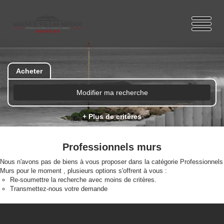
Acheter
Modifier ma recherche
+ Plus de critères
Professionnels murs
Nous n'avons pas de biens à vous proposer dans la catégorie Professionnels
Murs pour le moment , plusieurs options s'offrent à vous :
Re-soumettre la recherche avec moins de critères.
Transmettez-nous votre demande