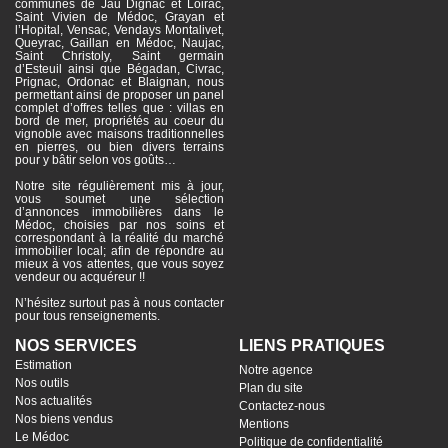
communes de Jau Dignac et Loirac,
Saint Vivien de Médoc, Grayan et
l’Hopital, Vensac, Vendays Montalivet,
Queyrac, Gaillan en Médoc, Naujac,
Saint Christoly, Saint germain
d’Esteuil ainsi que Bégadan, Civrac,
Prignac, Ordonac et Blaignan, nous
permettant ainsi de proposer un panel
complet d’offres telles que : villas en
bord de mer, propriétés au coeur du
vignoble avec maisons traditionnelles
en pierres, ou bien divers terrains
pour y bâtir selon vos goûts…
Notre site régulièrement mis à jour,
vous soumet une sélection
d’annonces immobilières dans le
Médoc, choisies par nos soins et
correspondant à la réalité du marché
immobilier local; afin de répondre au
mieux à vos attentes, que vous soyez
vendeur ou acquéreur !!
N’hésitez surtout pas à nous contacter
pour tous renseignements.
NOS SERVICES
LIENS PRATIQUES
Estimation
Notre agence
Nos outils
Plan du site
Nos actualités
Contactez-nous
Nos biens vendus
Mentions
Le Médoc
Politique de confidentialité