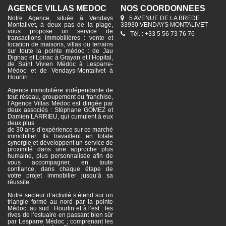
AGENCE VILLAS MÉDOC
NOS COORDONNÉES
Notre Agence, située à Vendays
5 AVENUE DE LA BREDE
Montalivet, à deux pas de la plage,
33930 VENDAYS MONTALIVET
vous propose un service de
Tél. : +33 5 56 73 76 76
transactions immobilières : vente et
location de maisons, villas ou terrains
sur toute la pointe médoc : de Jau
Dignac et Loirac à Grayan et l’Hopital,
de Saint Vivien Médoc à Lesparre-
Médoc et de Vendays-Montalivet à
Hourtin…
Agence immobilière indépendante de
tout réseau, groupement ou franchise,
l’Agence Villas Médoc est dirigée par
deux associés : Stéphane GOMEZ et
Damien LARRIEU, qui cumulent à eux
deux plus
de 30 ans d’expérience sur ce marché
immobilier. Ils travaillent en totale
synergie et développent un service de
proximité dans une approche plus
humaine, plus personnalisée afin de
vous accompagner, en toute
confiance, dans chaque étape de
votre projet immobilier jusqu’à sa
réussite.
Notre secteur d’activité s’étend sur un
triangle formé au nord par la pointe
Médoc, au sud : Hourtin et à l’est : les
rives de l’estuaire en passant bien sûr
par Lesparre Médoc ; comprenant les