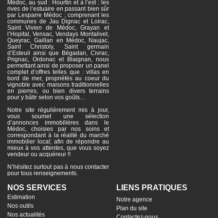
Médoc, au sud : Hourtin et à l’est : les
rives de l’estuaire en passant bien sûr
par Lesparre Médoc ; comprenant les
communes de Jau Dignac et Loirac,
Saint Vivien de Médoc, Grayan et
l’Hopital, Vensac, Vendays Montalivet,
Queyrac, Gaillan en Médoc, Naujac,
Saint Christoly, Saint germain
d’Esteuil ainsi que Bégadan, Civrac,
Prignac, Ordonac et Blaignan, nous
permettant ainsi de proposer un panel
complet d’offres telles que : villas en
bord de mer, propriétés au coeur du
vignoble avec maisons traditionnelles
en pierres, ou bien divers terrains
pour y bâtir selon vos goûts…
Notre site régulièrement mis à jour,
vous soumet une sélection
d’annonces immobilières dans le
Médoc, choisies par nos soins et
correspondant à la réalité du marché
immobilier local; afin de répondre au
mieux à vos attentes, que vous soyez
vendeur ou acquéreur !!
N’hésitez surtout pas à nous contacter
pour tous renseignements.
NOS SERVICES
LIENS PRATIQUES
Estimation
Notre agence
Nos outils
Plan du site
Nos actualités
Contactez-nous