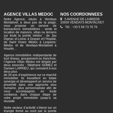
AGENCE VILLAS MÉDOC
NOS COORDONNÉES
Notre Agence, située à Vendays
5 AVENUE DE LA BREDE
Montalivet, à deux pas de la plage,
33930 VENDAYS MONTALIVET
vous propose un service de
Tél. : +33 5 56 73 76 76
transactions immobilières : vente et
location de maisons, villas ou terrains
sur toute la pointe médoc : de Jau
Dignac et Loirac à Grayan et l’Hopital,
de Saint Vivien Médoc à Lesparre-
Médoc et de Vendays-Montalivet à
Hourtin…
Agence immobilière indépendante de
tout réseau, groupement ou franchise,
l’Agence Villas Médoc est dirigée par
deux associés : Stéphane GOMEZ et
Damien LARRIEU, qui cumulent à eux
deux plus
de 30 ans d’expérience sur ce marché
immobilier. Ils travaillent en totale
synergie et développent un service de
proximité dans une approche plus
humaine, plus personnalisée afin de
vous accompagner, en toute
confiance, dans chaque étape de
votre projet immobilier jusqu’à sa
réussite.
Notre secteur d’activité s’étend sur un
triangle formé au nord par la pointe