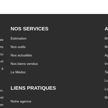
NOS SERVICES
A
Estimation
Ma
pas
ons
Nos outils
Ma
 ou
Nos actualités
Ap
 et
Nos biens vendus
I
c à
Le Médoc
Te
…
Lo
LIENS PRATIQUES
Lo
u,
st
Ma
Notre agence
ien