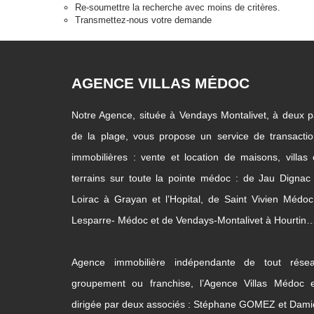
Re-soumettre la recherche avec moins de critères.
Transmettez-nous votre demande
AGENCE VILLAS MÉDOC
Notre Agence, située à Vendays Montalivet, à deux 
de la plage, vous propose un service de transacti
immobilières : vente et location de maisons, villas
terrains sur toute la pointe médoc : de Jau Dignac
Loirac à Grayan et l’Hopital, de Saint Vivien Médo
Lesparre- Médoc et de Vendays-Montalivet à Hourtin
Agence immobilière indépendante de tout résea
groupement ou franchise, l’Agence Villas Médoc e
dirigée par deux associés : Stéphane GOMEZ et Dam