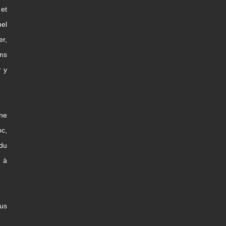
et
nel
er,
ns
r y
une
c,
 du
x à
us