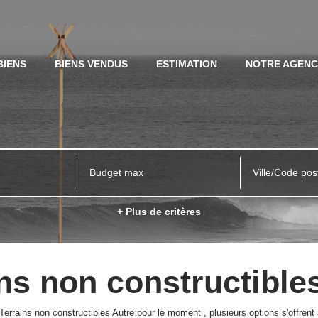
BIENS
BIENS VENDUS
ESTIMATION
NOTRE AGEN
Ville/Code pos
+ Plus de critères
ns non constructible
rrains non constructibles Autre pour le moment , plusieurs options s'offrent 