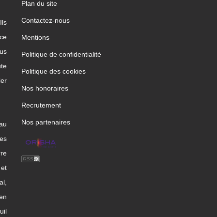
Plan du site
Contactez-nous
Ils
ice
Mentions
us
Politique de confidentialité
te
Politique des cookies
ier
Nos honoraires
Recrutement
Nos partenaires
 au
les
rre
et
l,
en
uil