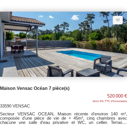
paysagé de 800 m² avec nombreuses terrasses bois,un terrain de
pétanque et place de parking. Nous consulter pout tout
renseignement supplémentaire.
Maison Vensac Océan 7 pièce(s)
520 000 €
dont 4% TTC d'honoraires
33590 VENSAC
Secteur VENSAC OCEAN, Maison récente d'environ 140 m²,
composée d'une pièce de vie de + 45m², cinq chambres avec
chacune une salle d'eau privative et WC, un cellier. Terrasse
couverte, piscine coque 6X3 avec terrasse bois autour. Terrain clos