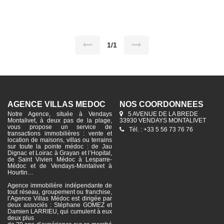
de 750 m².
1/1
AGENCE VILLAS MÉDOC
NOS COORDONNÉES
Notre Agence, située à Vendays
5 AVENUE DE LA BREDE
Montalivet, à deux pas de la plage,
33930 VENDAYS MONTALIVET
vous propose un service de
Tél. : +33 5 56 73 76 76
transactions immobilières : vente et
location de maisons, villas ou terrains
sur toute la pointe médoc : de Jau
Dignac et Loirac à Grayan et l’Hopital,
de Saint Vivien Médoc à Lesparre-
Médoc et de Vendays-Montalivet à
Hourtin…
Agence immobilière indépendante de
tout réseau, groupement ou franchise,
l’Agence Villas Médoc est dirigée par
deux associés : Stéphane GOMEZ et
Damien LARRIEU, qui cumulent à eux
deux plus