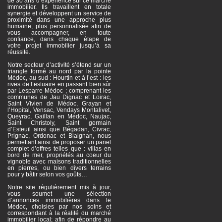
de 30 ans d’expérience sur ce marché
immobilier. Ils travaillent en totale
synergie et développent un service de
proximité dans une approche plus
humaine, plus personnalisée afin de
vous accompagner, en toute
confiance, dans chaque étape de
votre projet immobilier jusqu’à sa
réussite.
Notre secteur d’activité s’étend sur un
triangle formé au nord par la pointe
Médoc, au sud : Hourtin et à l’est : les
rives de l’estuaire en passant bien sûr
par Lesparre Médoc ; comprenant les
communes de Jau Dignac et Loirac,
Saint Vivien de Médoc, Grayan et
l’Hopital, Vensac, Vendays Montalivet,
Queyrac, Gaillan en Médoc, Naujac,
Saint Christoly, Saint germain
d’Esteuil ainsi que Bégadan, Civrac,
Prignac, Ordonac et Blaignan, nous
permettant ainsi de proposer un panel
complet d’offres telles que : villas en
bord de mer, propriétés au coeur du
vignoble avec maisons traditionnelles
en pierres, ou bien divers terrains
pour y bâtir selon vos goûts…
Notre site régulièrement mis à jour,
vous soumet une sélection
d’annonces immobilières dans le
Médoc, choisies par nos soins et
correspondant à la réalité du marché
immobilier local; afin de répondre au