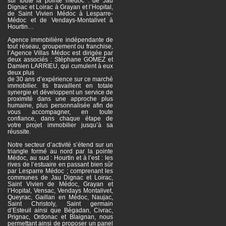
sur toute la pointe médoc : de Jau
Dignac et Loirac à Grayan et l’Hopital,
de Saint Vivien Médoc à Lesparre-
Médoc et de Vendays-Montalivet à
Hourtin…
Agence immobilière indépendante de
tout réseau, groupement ou franchise,
l’Agence Villas Médoc est dirigée par
deux associés : Stéphane GOMEZ et
Damien LARRIEU, qui cumulent à eux
deux plus
de 30 ans d’expérience sur ce marché
immobilier. Ils travaillent en totale
synergie et développent un service de
proximité dans une approche plus
humaine, plus personnalisée afin de
vous accompagner, en toute
confiance, dans chaque étape de
votre projet immobilier jusqu’à sa
réussite.
Notre secteur d’activité s’étend sur un
triangle formé au nord par la pointe
Médoc, au sud : Hourtin et à l’est : les
rives de l’estuaire en passant bien sûr
par Lesparre Médoc ; comprenant les
communes de Jau Dignac et Loirac,
Saint Vivien de Médoc, Grayan et
l’Hopital, Vensac, Vendays Montalivet,
Queyrac, Gaillan en Médoc, Naujac,
Saint Christoly, Saint germain
d’Esteuil ainsi que Bégadan, Civrac,
Prignac, Ordonac et Blaignan, nous
permettant ainsi de proposer un panel