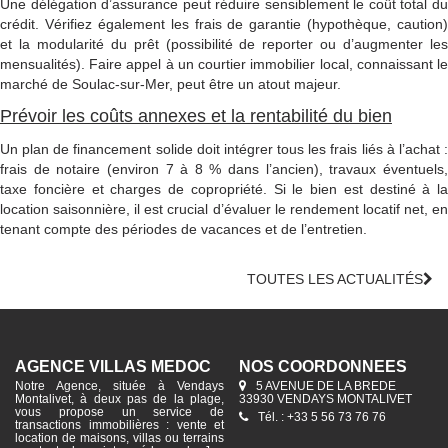
Une délégation d’assurance peut réduire sensiblement le coût total du
crédit. Vérifiez également les frais de garantie (hypothèque, caution)
et la modularité du prêt (possibilité de reporter ou d’augmenter les
mensualités). Faire appel à un courtier immobilier local, connaissant le
marché de Soulac-sur-Mer, peut être un atout majeur.
Prévoir les coûts annexes et la rentabilité du bien
Un plan de financement solide doit intégrer tous les frais liés à l’achat :
frais de notaire (environ 7 à 8 % dans l’ancien), travaux éventuels,
taxe foncière et charges de copropriété. Si le bien est destiné à la
location saisonnière, il est crucial d’évaluer le rendement locatif net, en
tenant compte des périodes de vacances et de l’entretien.
TOUTES LES ACTUALITÉS
AGENCE VILLAS MÉDOC
NOS COORDONNÉES
Notre Agence, située à Vendays
5 AVENUE DE LA BREDE
Montalivet, à deux pas de la plage,
33930 VENDAYS MONTALIVET
vous propose un service de
Tél. : +33 5 56 73 76 76
transactions immobilières : vente et
location de maisons, villas ou terrains