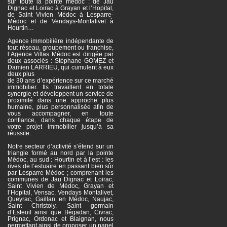
sur toute la pointe médoc : de Jau
Dignac et Loirac à Grayan et l’Hopital,
de Saint Vivien Médoc à Lesparre-
Médoc et de Vendays-Montalivet à
Hourtin…
Agence immobilière indépendante de
tout réseau, groupement ou franchise,
l’Agence Villas Médoc est dirigée par
deux associés : Stéphane GOMEZ et
Damien LARRIEU, qui cumulent à eux
deux plus
de 30 ans d’expérience sur ce marché
immobilier. Ils travaillent en totale
synergie et développent un service de
proximité dans une approche plus
humaine, plus personnalisée afin de
vous accompagner, en toute
confiance, dans chaque étape de
votre projet immobilier jusqu’à sa
réussite.
Notre secteur d’activité s’étend sur un
triangle formé au nord par la pointe
Médoc, au sud : Hourtin et à l’est : les
rives de l’estuaire en passant bien sûr
par Lesparre Médoc ; comprenant les
communes de Jau Dignac et Loirac,
Saint Vivien de Médoc, Grayan et
l’Hopital, Vensac, Vendays Montalivet,
Queyrac, Gaillan en Médoc, Naujac,
Saint Christoly, Saint germain
d’Esteuil ainsi que Bégadan, Civrac,
Prignac, Ordonac et Blaignan, nous
permettant ainsi de proposer un panel