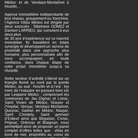
Médoc et de Vendays-Montalivet à
Hourtin…
Agence immobilière indépendante de
tout réseau, groupement ou franchise,
l’Agence Villas Médoc est dirigée par
deux associés : Stéphane GOMEZ et
Damien LARRIEU, qui cumulent à eux
deux plus
de 30 ans d’expérience sur ce marché
immobilier. Ils travaillent en totale
synergie et développent un service de
proximité dans une approche plus
humaine, plus personnalisée afin de
vous accompagner, en toute
confiance, dans chaque étape de
votre projet immobilier jusqu’à sa
réussite.
Notre secteur d’activité s’étend sur un
triangle formé au nord par la pointe
Médoc, au sud : Hourtin et à l’est : les
rives de l’estuaire en passant bien sûr
par Lesparre Médoc ; comprenant les
communes de Jau Dignac et Loirac,
Saint Vivien de Médoc, Grayan et
l’Hopital, Vensac, Vendays Montalivet,
Queyrac, Gaillan en Médoc, Naujac,
Saint Christoly, Saint germain
d’Esteuil ainsi que Bégadan, Civrac,
Prignac, Ordonac et Blaignan, nous
permettant ainsi de proposer un panel
complet d’offres telles que : villas en
bord de mer, propriétés au coeur du