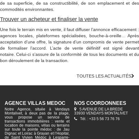
de sa superficie, de sa constructibilité, de son emplacement et des
commodités environnantes.
Trouver un acheteur et finaliser la vente
Une fois le terrain mis en vente, il faut diffuser l’annonce efficacement :
agences locales, plateformes spécialisées, bouche-à-oreille… Après
acceptation d’une offre, la signature d’un compromis de vente permet
de formaliser l’accord. L’acte de vente définitif est signé devant
notaire. Celui-ci s’assure de la conformité de tous les documents et du
bon déroulement de la transaction.
TOUTES LES ACTUALITÉS
AGENCE VILLAS MÉDOC
NOS COORDONNÉES
Notre Agence, située à Vendays
5 AVENUE DE LA BREDE
Montalivet, à deux pas de la plage,
33930 VENDAYS MONTALIVET
vous propose un service de
Tél. : +33 5 56 73 76 76
transactions immobilières : vente et
location de maisons, villas ou terrains
sur toute la pointe médoc : de Jau
Dignac et Loirac à Grayan et l’Hopital,
de Saint Vivien Médoc à Lesparre-