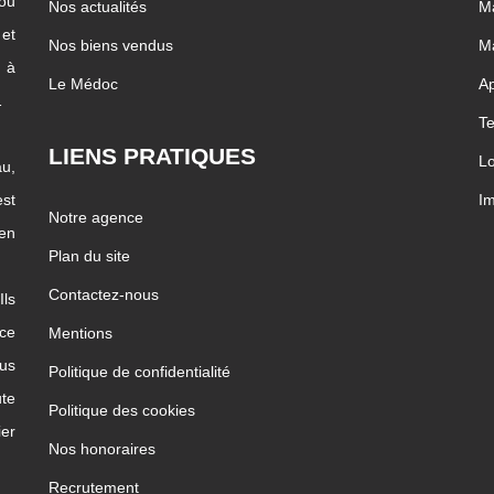
 ou
Nos actualités
Ma
 et
Nos biens vendus
Ma
c à
Le Médoc
Ap
…
Te
LIENS PRATIQUES
Lo
u,
st
Im
Notre agence
ien
Plan du site
Contactez-nous
Ils
ice
Mentions
us
Politique de confidentialité
te
Politique des cookies
ier
Nos honoraires
Recrutement