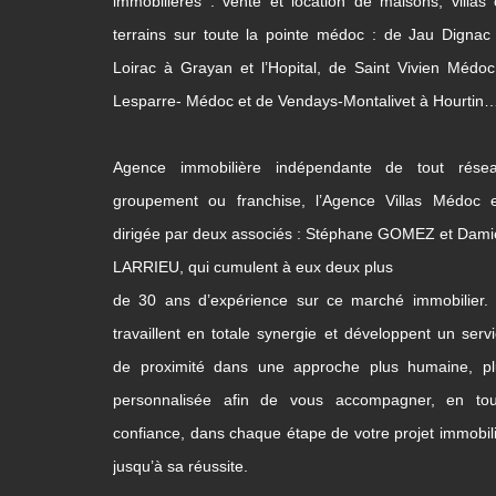
immobilières : vente et location de maisons, villas
terrains sur toute la pointe médoc : de Jau Dignac
Loirac à Grayan et l’Hopital, de Saint Vivien Médo
Lesparre- Médoc et de Vendays-Montalivet à Hourtin
Agence immobilière indépendante de tout résea
groupement ou franchise, l’Agence Villas Médoc e
dirigée par deux associés : Stéphane GOMEZ et Dam
LARRIEU, qui cumulent à eux deux plus
de 30 ans d’expérience sur ce marché immobilier. 
travaillent en totale synergie et développent un serv
de proximité dans une approche plus humaine, pl
personnalisée afin de vous accompagner, en tou
confiance, dans chaque étape de votre projet immobil
jusqu’à sa réussite.