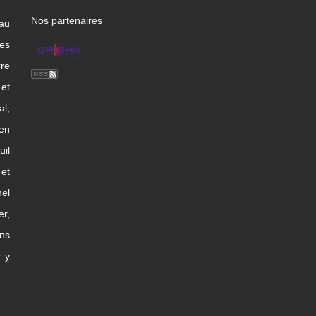
Nos partenaires
 au
les
rre
et
l,
en
uil
et
nel
er,
ns
r y