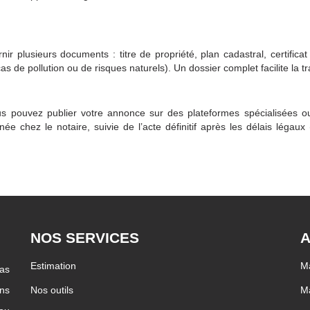
nir plusieurs documents : titre de propriété, plan cadastral, certificat
s de pollution ou de risques naturels). Un dossier complet facilite la t
ous pouvez publier votre annonce sur des plateformes spécialisées o
 chez le notaire, suivie de l’acte définitif après les délais légaux
NOS SERVICES
A
Estimation
Ma
pas
ons
Nos outils
Ma