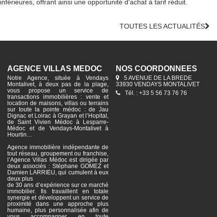
inférieures, offrant ainsi une opportunité d'achat à tarif réduit.
TOUTES LES ACTUALITÉS
AGENCE VILLAS MÉDOC
NOS COORDONNÉES
Notre Agence, située à Vendays
5 AVENUE DE LA BREDE
Montalivet, à deux pas de la plage,
33930 VENDAYS MONTALIVET
vous propose un service de
Tél. : +33 5 56 73 76 76
transactions immobilières : vente et
location de maisons, villas ou terrains
sur toute la pointe médoc : de Jau
Dignac et Loirac à Grayan et l’Hopital,
de Saint Vivien Médoc à Lesparre-
Médoc et de Vendays-Montalivet à
Hourtin…
Agence immobilière indépendante de
tout réseau, groupement ou franchise,
l’Agence Villas Médoc est dirigée par
deux associés : Stéphane GOMEZ et
Damien LARRIEU, qui cumulent à eux
deux plus
de 30 ans d’expérience sur ce marché
immobilier. Ils travaillent en totale
synergie et développent un service de
proximité dans une approche plus
humaine, plus personnalisée afin de
vous accompagner, en toute