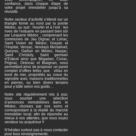
confiance, dans chaque étape de
votre projet immobilier jusqu’à sa
réussite.
Notre secteur d’activité s’étend sur un
triangle formé au nord par la pointe
Médoc, au sud : Hourtin et à l’est : les
rives de l’estuaire en passant bien sûr
par Lesparre Médoc ; comprenant les
communes de Jau Dignac et Loirac,
Saint Vivien de Médoc, Grayan et
l’Hopital, Vensac, Vendays Montalivet,
Queyrac, Gaillan en Médoc, Naujac,
Saint Christoly, Saint germain
d’Esteuil ainsi que Bégadan, Civrac,
Prignac, Ordonac et Blaignan, nous
permettant ainsi de proposer un panel
complet d’offres telles que : villas en
bord de mer, propriétés au coeur du
vignoble avec maisons traditionnelles
en pierres, ou bien divers terrains
pour y bâtir selon vos goûts…
Notre site régulièrement mis à jour,
vous soumet une sélection
d’annonces immobilières dans le
Médoc, choisies par nos soins et
correspondant à la réalité du marché
immobilier local; afin de répondre au
mieux à vos attentes, que vous soyez
vendeur ou acquéreur !!
N’hésitez surtout pas à nous contacter
pour tous renseignements.