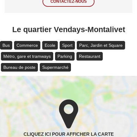
CONTACTEZ-NOUS
Le quartier Vendays-Montalivet
Bus
Commerce
Ecole
Sport
Parc, Jardin et Square
Métro, gare et tramways
Parking
Restaurant
Bureau de poste
Supermarché