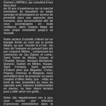
Damien LARRIEU, qui cumulent à eux
deux plus
de 30 ans d’expérience sur ce marché
immobilier. Ils travaillent en totale
synergie et développent un service de
proximité dans une approche plus
humaine, plus personnalisée afin de
vous accompagner, en toute
confiance, dans chaque étape de
votre projet immobilier jusqu’à sa
réussite.
Notre secteur d’activité s’étend sur un
triangle formé au nord par la pointe
Médoc, au sud : Hourtin et à l’est : les
rives de l’estuaire en passant bien sûr
par Lesparre Médoc ; comprenant les
communes de Jau Dignac et Loirac,
Saint Vivien de Médoc, Grayan et
l’Hopital, Vensac, Vendays Montalivet,
Queyrac, Gaillan en Médoc, Naujac,
Saint Christoly, Saint germain
d’Esteuil ainsi que Bégadan, Civrac,
Prignac, Ordonac et Blaignan, nous
permettant ainsi de proposer un panel
complet d’offres telles que : villas en
bord de mer, propriétés au coeur du
vignoble avec maisons traditionnelles
en pierres, ou bien divers terrains
pour y bâtir selon vos goûts…
Notre site régulièrement mis à jour,
vous soumet une sélection
d’annonces immobilières dans le