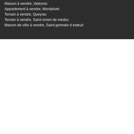
Maison à vendre, Valeyrac
Appartement à vendre, Montalivet
Terrain à vendre, Queyrac
Terrain à vendre, Saint vivien de medoc
Maison de ville à vendre, Saint germain d esteuil