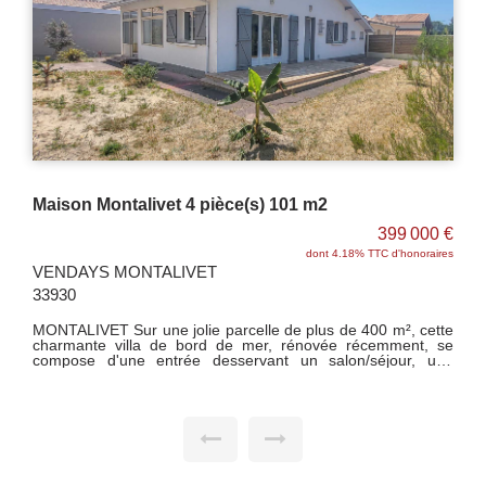
Maison Queyrac 7 pièce(s) 227 m2
410 000 €
dont 5.13% TTC d'honoraires
QUEYRAC 33340
Située au calme dans le bourg de Queyrac, decouvrez cette
belle demeure en pierres de 227 m² habitables, avec
terrasse couverte vue sur piscine et un grand garage
attenant. Cette bâtisse se compose en rdc d'un salon avec
cheminée, une salle à manger, une cuisine, une chambre,
une salle d'eau, un wc et une salle de musique ; à l'étage, un
palier desservant quatre chambres dont une suite parentale
avec salle d'eau privative, un wc et un grenier. Terrain clos et
paysagé de 700 m². Tout à l'égout, pompe à chaleur, double
vitrage, fibre optique... Nous contacter pour tout
renseignement complémentaire.