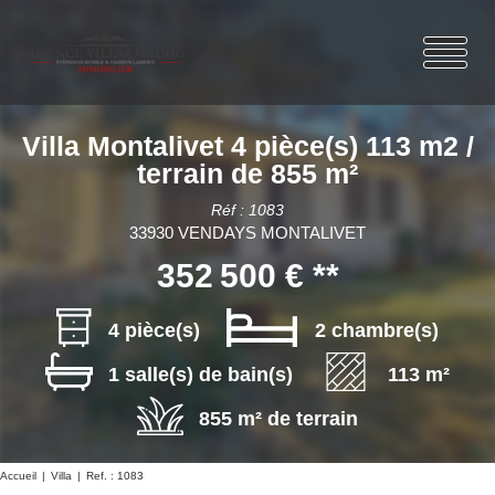
Villa Montalivet 4 pièce(s) 113 m2 /
terrain de 855 m²
Réf : 1083
33930 VENDAYS MONTALIVET
352 500 €
**
4 pièce(s)
2 chambre(s)
1 salle(s) de bain(s)
113 m²
855 m² de terrain
Accueil
Villa
Ref. : 1083