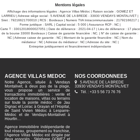
Mentions légales
Affichage des informations légales : Agence Villas Médoc | Raison sociale : GOMEZ ET
LARRIEU | Adresse siège social : 5 AVENUE DE LA BREDE - 33930 VENDAYS MONTALIVET |
Siret : 79216621700010 | RCS : Bordeaux | Numero TVA Intracommunautaire : 21792166217 |
Forme juridique : SARL | Capital social : 5 000 | Assurance RCP : NC |
Carte T : 33012018000027051 | Date de délivrance : 2021-04-17 | Lieu de délivrance : 17 place
de la bourse 33000 Bordeaux | Caisse de garantie financière : NC. | N° de caisse de garantie :
NC | Adresse caisse de garantie : NC | Montant de la garantie financière : NC | Nom du
médiateur : NC | Adresse du médiateur : NC | Adresse du site : NC |
Entreprise juridiquement et financièrement indépendante
AGENCE VILLAS MÉDOC
NOS COORDONNÉES
Notre Agence, située à Vendays
5 AVENUE DE LA BREDE
Montalivet, à deux pas de la plage,
33930 VENDAYS MONTALIVET
vous propose un service de
Tél. : +33 5 56 73 76 76
transactions immobilières : vente et
location de maisons, villas ou terrains
sur toute la pointe médoc : de Jau
Dignac et Loirac à Grayan et l’Hopital,
de Saint Vivien Médoc à Lesparre-
Médoc et de Vendays-Montalivet à
Hourtin…
Agence immobilière indépendante de
tout réseau, groupement ou franchise,
l’Agence Villas Médoc est dirigée par
deux associés : Stéphane GOMEZ et