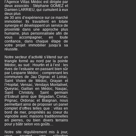
l’Agence Villas Médoc est dirigée par
deux associés : Stéphane GOMEZ et
Damien LARRIEU, qui cumulent à eux
deux plus
de 30 ans d’expérience sur ce marché
immobilier. Ils travaillent en totale
synergie et développent un service de
proximité dans une approche plus
humaine, plus personnalisée afin de
vous accompagner, en toute
confiance, dans chaque étape de
votre projet immobilier jusqu’à sa
réussite.
Notre secteur d’activité s’étend sur un
triangle formé au nord par la pointe
Médoc, au sud : Hourtin et à l’est : les
rives de l’estuaire en passant bien sûr
par Lesparre Médoc ; comprenant les
communes de Jau Dignac et Loirac,
Saint Vivien de Médoc, Grayan et
l’Hopital, Vensac, Vendays Montalivet,
Queyrac, Gaillan en Médoc, Naujac,
Saint Christoly, Saint germain
d’Esteuil ainsi que Bégadan, Civrac,
Prignac, Ordonac et Blaignan, nous
permettant ainsi de proposer un panel
complet d’offres telles que : villas en
bord de mer, propriétés au coeur du
vignoble avec maisons traditionnelles
en pierres, ou bien divers terrains
pour y bâtir selon vos goûts…
Notre site régulièrement mis à jour,
vous soumet une sélection