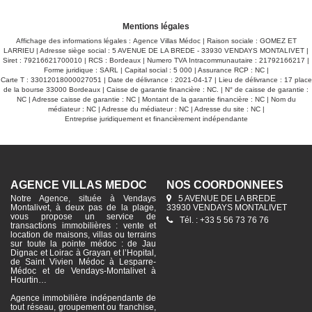
Mentions légales
Affichage des informations légales : Agence Villas Médoc | Raison sociale : GOMEZ ET
LARRIEU | Adresse siège social : 5 AVENUE DE LA BREDE - 33930 VENDAYS MONTALIVET |
Siret : 79216621700010 | RCS : Bordeaux | Numero TVA Intracommunautaire : 21792166217 |
Forme juridique : SARL | Capital social : 5 000 | Assurance RCP : NC |
Carte T : 33012018000027051 | Date de délivrance : 2021-04-17 | Lieu de délivrance : 17 place
de la bourse 33000 Bordeaux | Caisse de garantie financière : NC. | N° de caisse de garantie :
NC | Adresse caisse de garantie : NC | Montant de la garantie financière : NC | Nom du
médiateur : NC | Adresse du médiateur : NC | Adresse du site : NC |
Entreprise juridiquement et financièrement indépendante
AGENCE VILLAS MÉDOC
NOS COORDONNÉES
Notre Agence, située à Vendays
5 AVENUE DE LA BREDE
Montalivet, à deux pas de la plage,
33930 VENDAYS MONTALIVET
vous propose un service de
Tél. : +33 5 56 73 76 76
transactions immobilières : vente et
location de maisons, villas ou terrains
sur toute la pointe médoc : de Jau
Dignac et Loirac à Grayan et l’Hopital,
de Saint Vivien Médoc à Lesparre-
Médoc et de Vendays-Montalivet à
Hourtin…
Agence immobilière indépendante de
tout réseau, groupement ou franchise,