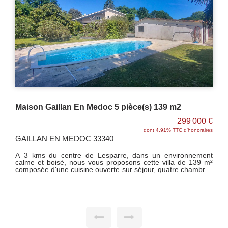
Maison 6 pièce(s) 144 m2 + garage sur + 2300 m² de terrain
 €
237 440 €
res
dont 6% TTC d'honoraires
LESPARRE MEDOC 33340
nt
LESPARRE A 5 min du centre et des commerces, venez
 m²
découvrir cette maison composée d'une cuisine ouverte sur
res
séjour avec cheminée foyer ouvert, véranda, trois chambres,
une
un bureau, deux salles d'eau, wc et cellier/buanderie.
Garage double attenant avec prise pour voiture électrique.
ter
Grandes terrasses carrelées et dépendances. L'ensemble
édifié sur terrain clos et arboré de + 2300 m².