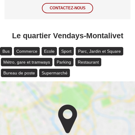
CONTACTEZ-NOUS
Le quartier Vendays-Montalivet
Bus
Commerce
Ecole
Sport
Parc, Jardin et Square
Métro, gare et tramways
Parking
Restaurant
Bureau de poste
Supermarché