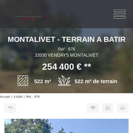
MONTALIVET - TERRAIN A BATIR
Réf : 976
33930 VENDAYS MONTALIVET
254 400 €
**
522 m²
522 m² de terrain
Accueil
à bâtir
Ref. : 976