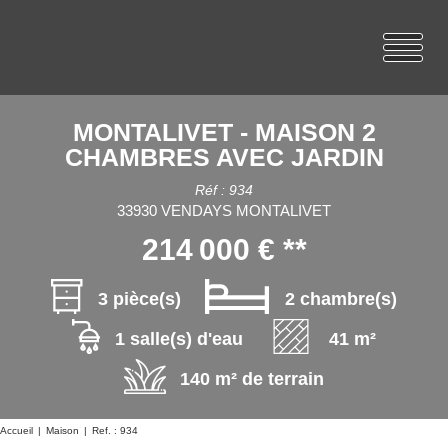
MONTALIVET - MAISON 2
CHAMBRES AVEC JARDIN
Réf : 934
33930 VENDAYS MONTALIVET
214 000 €
**
3 pièce(s)
2 chambre(s)
1 salle(s) d'eau
41 m²
140 m² de terrain
Accueil
Maison
Ref. : 934