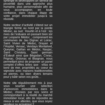
synergie et développent un service de
proximité dans une approche plus
humaine, plus personnalisée afin de
vous accompagner, en toute
confiance, dans chaque étape de
votre projet immobilier jusqu’à sa
réussite.
Notre secteur d’activité s’étend sur un
triangle formé au nord par la pointe
Médoc, au sud : Hourtin et à l’est : les
rives de l’estuaire en passant bien sûr
par Lesparre Médoc ; comprenant les
communes de Jau Dignac et Loirac,
Saint Vivien de Médoc, Grayan et
l’Hopital, Vensac, Vendays Montalivet,
Queyrac, Gaillan en Médoc, Naujac,
Saint Christoly, Saint germain
d’Esteuil ainsi que Bégadan, Civrac,
Prignac, Ordonac et Blaignan, nous
permettant ainsi de proposer un panel
complet d’offres telles que : villas en
bord de mer, propriétés au coeur du
vignoble avec maisons traditionnelles
en pierres, ou bien divers terrains
pour y bâtir selon vos goûts…
Notre site régulièrement mis à jour,
vous soumet une sélection
d’annonces immobilières dans le
Médoc, choisies par nos soins et
correspondant à la réalité du marché
immobilier local; afin de répondre au
mieux à vos attentes, que vous soyez
vendeur ou acquéreur !!