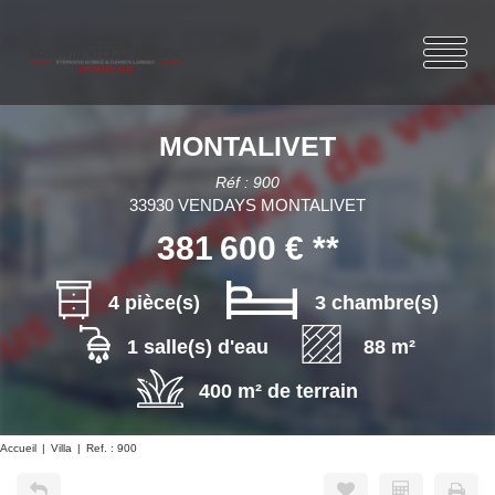
MONTALIVET
Réf : 900
33930 VENDAYS MONTALIVET
381 600 €
**
4 pièce(s)
3 chambre(s)
1 salle(s) d'eau
88 m²
400 m² de terrain
Accueil
Villa
Ref. : 900