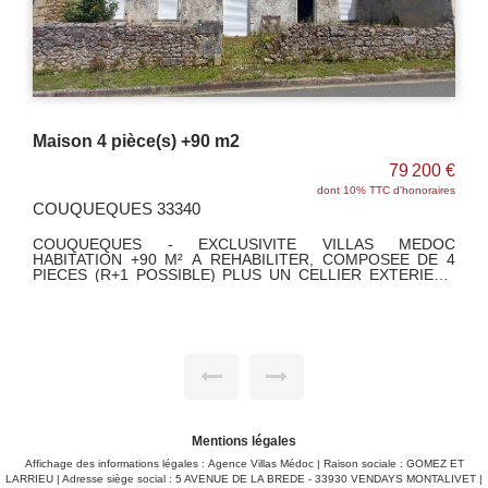
Maison Queyrac 11 pièce(s) 284 m2
0 €
420 000 €
ires
dont 5% TTC d'honoraires
QUEYRAC 33340
OC
Proche du centre, venez découvrir cette propriété en pierres
E 4
de type longère, composée de deux logements d'une surface
EUR
de + 280 m², de dépendances d'environ 150 m² et d'une
piscine 5m*10m + petit bassin, sur un beau terrain clos de
2349 m².
Mentions légales
Affichage des informations légales : Agence Villas Médoc | Raison sociale : GOMEZ ET
LARRIEU | Adresse siège social : 5 AVENUE DE LA BREDE - 33930 VENDAYS MONTALIVET |