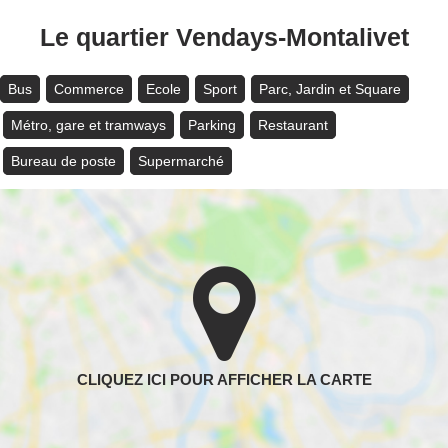
Le quartier Vendays-Montalivet
Bus
Commerce
Ecole
Sport
Parc, Jardin et Square
Métro, gare et tramways
Parking
Restaurant
Bureau de poste
Supermarché