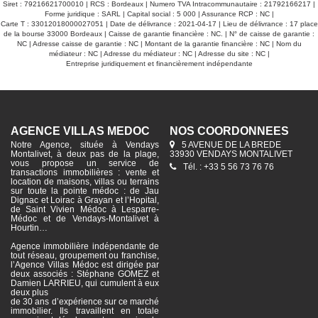
Siret : 79216621700010 | RCS : Bordeaux | Numero TVA Intracommunautaire : 21792166217 |
Forme juridique : SARL | Capital social : 5 000 | Assurance RCP : NC |
Carte T : 33012018000027051 | Date de délivrance : 2021-04-17 | Lieu de délivrance : 17 place
de la bourse 33000 Bordeaux | Caisse de garantie financière : NC. | N° de caisse de garantie :
NC | Adresse caisse de garantie : NC | Montant de la garantie financière : NC | Nom du
médiateur : NC | Adresse du médiateur : NC | Adresse du site : NC |
Entreprise juridiquement et financièrement indépendante
AGENCE VILLAS MÉDOC
NOS COORDONNÉES
Notre Agence, située à Vendays
5 AVENUE DE LA BREDE
Montalivet, à deux pas de la plage,
33930 VENDAYS MONTALIVET
vous propose un service de
Tél. : +33 5 56 73 76 76
transactions immobilières : vente et
location de maisons, villas ou terrains
sur toute la pointe médoc : de Jau
Dignac et Loirac à Grayan et l’Hopital,
de Saint Vivien Médoc à Lesparre-
Médoc et de Vendays-Montalivet à
Hourtin…
Agence immobilière indépendante de
tout réseau, groupement ou franchise,
l’Agence Villas Médoc est dirigée par
deux associés : Stéphane GOMEZ et
Damien LARRIEU, qui cumulent à eux
deux plus
de 30 ans d’expérience sur ce marché
immobilier. Ils travaillent en totale