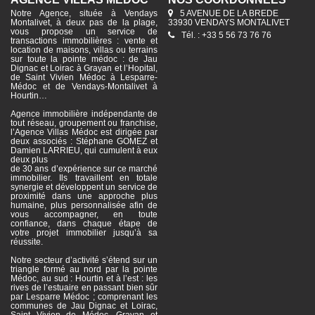
Notre Agence, située à Vendays
5 AVENUE DE LA BREDE
Montalivet, à deux pas de la plage,
33930 VENDAYS MONTALIVET
vous propose un service de
Tél. : +33 5 56 73 76 76
transactions immobilières : vente et
location de maisons, villas ou terrains
sur toute la pointe médoc : de Jau
Dignac et Loirac à Grayan et l’Hopital,
de Saint Vivien Médoc à Lesparre-
Médoc et de Vendays-Montalivet à
Hourtin…
Agence immobilière indépendante de
tout réseau, groupement ou franchise,
l’Agence Villas Médoc est dirigée par
deux associés : Stéphane GOMEZ et
Damien LARRIEU, qui cumulent à eux
deux plus
de 30 ans d’expérience sur ce marché
immobilier. Ils travaillent en totale
synergie et développent un service de
proximité dans une approche plus
humaine, plus personnalisée afin de
vous accompagner, en toute
confiance, dans chaque étape de
votre projet immobilier jusqu’à sa
réussite.
Notre secteur d’activité s’étend sur un
triangle formé au nord par la pointe
Médoc, au sud : Hourtin et à l’est : les
rives de l’estuaire en passant bien sûr
par Lesparre Médoc ; comprenant les
communes de Jau Dignac et Loirac,
Saint Vivien de Médoc, Grayan et