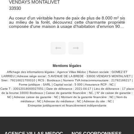
QUEYRAC 33340
Joli chalet de 40 m² composé d'un coin cuisine ouvert sur
salon, mezzanine, une chambre, une salle d'eau / wc et une
is
seconde chambre non attenante. L'ensemble élevé sur une
té
parcelle de terrain d'une superficie de 2 415 m².
m²
Investissement locativ saisonnier intéressant - A découvrir.
s
Mentions légales
Affichage des informations légales : Agence Villas Médoc | Raison sociale : GOMEZ ET
LARRIEU | Adresse siège social : 5 AVENUE DE LA BREDE - 33930 VENDAYS MONTALIVET |
Siret : 79216621700010 | RCS : Bordeaux | Numero TVA Intracommunautaire : 21792166217 |
Forme juridique : SARL | Capital social : 5 000 | Assurance RCP : NC |
Carte T : 33012018000027051 | Date de délivrance : 2021-04-17 | Lieu de délivrance : 17 place
de la bourse 33000 Bordeaux | Caisse de garantie financière : NC. | N° de caisse de garantie :
NC | Adresse caisse de garantie : NC | Montant de la garantie financière : NC | Nom du
médiateur : NC | Adresse du médiateur : NC | Adresse du site : NC |
Entreprise juridiquement et financièrement indépendante
AGENCE VILLAS MÉDOC
NOS COORDONNÉES