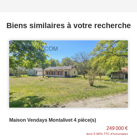
Biens similaires à votre recherche
Maison Queyrac 2 pièce(s) 40 m2
€
169 800 €
es
dont 6.13% TTC d'honoraires