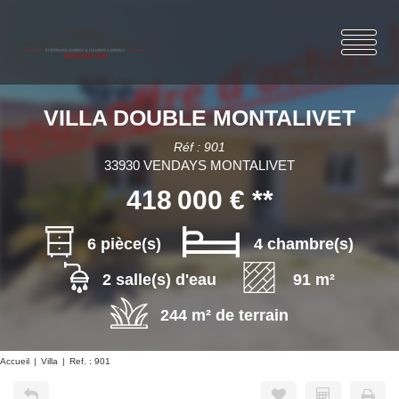
VILLA DOUBLE MONTALIVET
Réf : 901
33930 VENDAYS MONTALIVET
418 000 €
**
6 pièce(s)
4 chambre(s)
2 salle(s) d'eau
91 m²
244 m² de terrain
Accueil
Villa
Ref. : 901