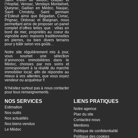
l’Hopital, Vensac, Vendays Montalivet,
Queyrac, Gaillan en Médoc, Naujac,
Saint Christoly, Saint germain
d’Esteuil ainsi que Bégadan, Civrac,
Prignac, Ordonac et Blaignan, nous
permettant ainsi de proposer un panel
complet d’offres telles que : villas en
bord de mer, propriétés au coeur du
vignoble avec maisons traditionnelles
en pierres, ou bien divers terrains
pour y bâtir selon vos goûts…
Notre site régulièrement mis à jour,
vous soumet une sélection
d’annonces immobilières dans le
Médoc, choisies par nos soins et
correspondant à la réalité du marché
immobilier local; afin de répondre au
mieux à vos attentes, que vous soyez
vendeur ou acquéreur !!
N’hésitez surtout pas à nous contacter
pour tous renseignements.
NOS SERVICES
LIENS PRATIQUES
Estimation
Notre agence
Nos outils
Plan du site
Nos actualités
Contactez-nous
Nos biens vendus
Mentions
Le Médoc
Politique de confidentialité
Politique des cookies