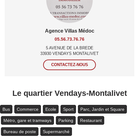
Agence Villas Médoc
05.56.73.76.76
5 AVENUE DE LA BREDE
33930 VENDAYS MONTALIVET
CONTACTEZ-NOUS
Le quartier Vendays-Montalivet
Bus
Commerce
Ecole
Sport
Parc, Jardin et Square
Métro, gare et tramways
Parking
Restaurant
Bureau de poste
Supermarché