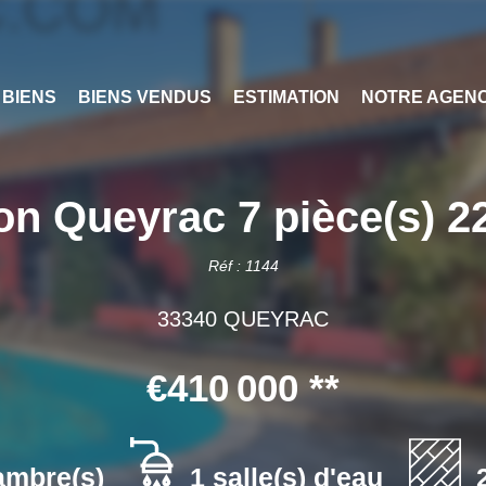
 BIENS
BIENS VENDUS
ESTIMATION
NOTRE AGEN
on Queyrac 7 pièce(s) 2
Réf : 1144
33340 QUEYRAC
€410 000
**
ambre(s)
1 salle(s) d'eau