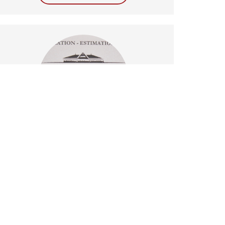
Agence Villas Médoc
05.56.73.76.76
5 AVENUE DE LA BREDE
33930 VENDAYS MONTALIVET
CONTACTEZ-NOUS