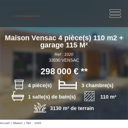
Maison Vensac 4 pièce(s) 110 m2 +
garage 115 M²
Réf : 1020
33590 VENSAC
298 000 €
**
4 pièce(s)
3 chambre(s)
1 salle(s) de bain(s)
110 m²
3130 m² de terrain
Accueil
Maison
Ref. : 1020