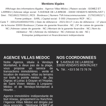
Mentions légales
Affichage des informations légales : Agence Villas Médoc | Raison sociale : GOMEZ ET
LARRIEU | Adresse siège social : 5 AVENUE DE LA BREDE - 33930 VENDAYS MONTALIVET |
Siret : 79216621700010 | RCS : Bordeaux | Numero TVA Intracommunautaire : 21792166217 |
Forme juridique : SARL | Capital social : 5 000 | Assurance RCP : NC |
Carte T : 33012018000027051 | Date de délivrance : 2021-04-17 | Lieu de délivrance : 17 place
de la bourse 33000 Bordeaux | Caisse de garantie financière : NC. | N° de caisse de garantie :
NC | Adresse caisse de garantie : NC | Montant de la garantie financière : NC | Nom du
médiateur : NC | Adresse du médiateur : NC | Adresse du site : NC |
Entreprise juridiquement et financièrement indépendante
AGENCE VILLAS MÉDOC
NOS COORDONNÉES
Notre Agence, située à Vendays
5 AVENUE DE LA BREDE
Montalivet, à deux pas de la plage,
33930 VENDAYS MONTALIVET
vous propose un service de
Tél. : +33 5 56 73 76 76
transactions immobilières : vente et
location de maisons, villas ou terrains
sur toute la pointe médoc : de Jau
Dignac et Loirac à Grayan et l’Hopital,
de Saint Vivien Médoc à Lesparre-
Médoc et de Vendays-Montalivet à
Hourtin…
Agence immobilière indépendante de
tout réseau, groupement ou franchise,
l’Agence Villas Médoc est dirigée par
deux associés : Stéphane GOMEZ et