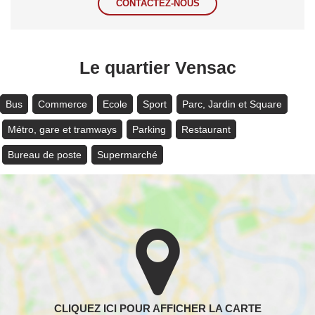
CONTACTEZ-NOUS
Le quartier Vensac
Bus
Commerce
Ecole
Sport
Parc, Jardin et Square
Métro, gare et tramways
Parking
Restaurant
Bureau de poste
Supermarché