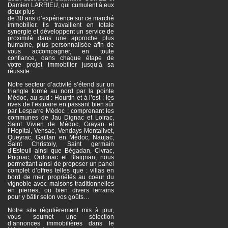
Damien LARRIEU, qui cumulent à eux
deux plus
de 30 ans d’expérience sur ce marché
immobilier. Ils travaillent en totale
synergie et développent un service de
proximité dans une approche plus
humaine, plus personnalisée afin de
vous accompagner, en toute
confiance, dans chaque étape de
votre projet immobilier jusqu’à sa
réussite.
Notre secteur d’activité s’étend sur un
triangle formé au nord par la pointe
Médoc, au sud : Hourtin et à l’est : les
rives de l’estuaire en passant bien sûr
par Lesparre Médoc ; comprenant les
communes de Jau Dignac et Loirac,
Saint Vivien de Médoc, Grayan et
l’Hopital, Vensac, Vendays Montalivet,
Queyrac, Gaillan en Médoc, Naujac,
Saint Christoly, Saint germain
d’Esteuil ainsi que Bégadan, Civrac,
Prignac, Ordonac et Blaignan, nous
permettant ainsi de proposer un panel
complet d’offres telles que : villas en
bord de mer, propriétés au coeur du
vignoble avec maisons traditionnelles
en pierres, ou bien divers terrains
pour y bâtir selon vos goûts…
Notre site régulièrement mis à jour,
vous soumet une sélection
d’annonces immobilières dans le