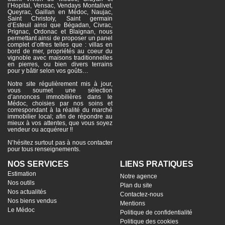
l’Hopital, Vensac, Vendays Montalivet,
Queyrac, Gaillan en Médoc, Naujac,
Saint Christoly, Saint germain
d’Esteuil ainsi que Bégadan, Civrac,
Prignac, Ordonac et Blaignan, nous
permettant ainsi de proposer un panel
complet d’offres telles que : villas en
bord de mer, propriétés au coeur du
vignoble avec maisons traditionnelles
en pierres, ou bien divers terrains
pour y bâtir selon vos goûts…
Notre site régulièrement mis à jour,
vous soumet une sélection
d’annonces immobilières dans le
Médoc, choisies par nos soins et
correspondant à la réalité du marché
immobilier local; afin de répondre au
mieux à vos attentes, que vous soyez
vendeur ou acquéreur !!
N’hésitez surtout pas à nous contacter
pour tous renseignements.
NOS SERVICES
LIENS PRATIQUES
Estimation
Notre agence
Nos outils
Plan du site
Nos actualités
Contactez-nous
Nos biens vendus
Mentions
Le Médoc
Politique de confidentialité
Politique des cookies