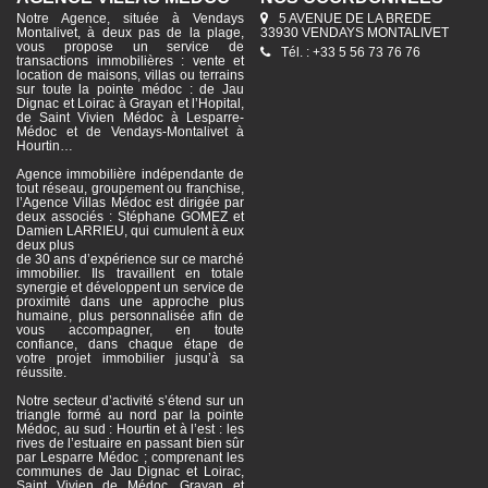
Notre Agence, située à Vendays
5 AVENUE DE LA BREDE
Montalivet, à deux pas de la plage,
33930 VENDAYS MONTALIVET
vous propose un service de
Tél. : +33 5 56 73 76 76
transactions immobilières : vente et
location de maisons, villas ou terrains
sur toute la pointe médoc : de Jau
Dignac et Loirac à Grayan et l’Hopital,
de Saint Vivien Médoc à Lesparre-
Médoc et de Vendays-Montalivet à
Hourtin…
Agence immobilière indépendante de
tout réseau, groupement ou franchise,
l’Agence Villas Médoc est dirigée par
deux associés : Stéphane GOMEZ et
Damien LARRIEU, qui cumulent à eux
deux plus
de 30 ans d’expérience sur ce marché
immobilier. Ils travaillent en totale
synergie et développent un service de
proximité dans une approche plus
humaine, plus personnalisée afin de
vous accompagner, en toute
confiance, dans chaque étape de
votre projet immobilier jusqu’à sa
réussite.
Notre secteur d’activité s’étend sur un
triangle formé au nord par la pointe
Médoc, au sud : Hourtin et à l’est : les
rives de l’estuaire en passant bien sûr
par Lesparre Médoc ; comprenant les
communes de Jau Dignac et Loirac,
Saint Vivien de Médoc, Grayan et