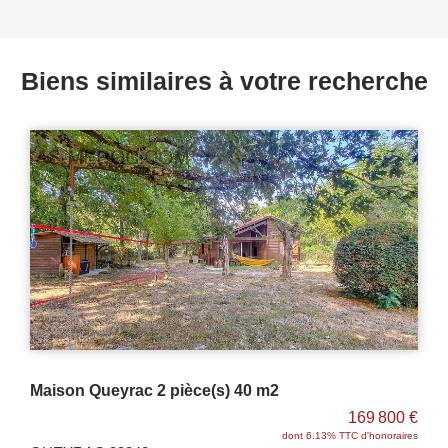
Biens similaires à votre recherche
Maison Vendays Montalivet 5 pièce(s) 137 m2 - piscine - garage
€
493 500 €
es
dont 5% TTC d'honoraires