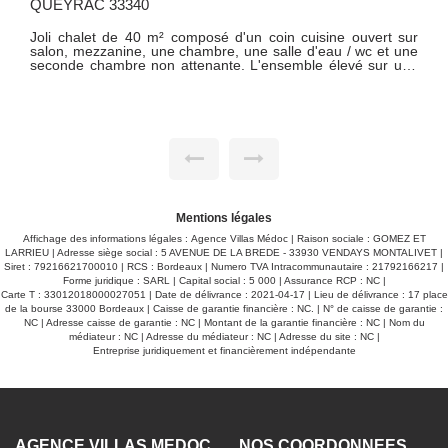
VENDAYS MONTALIVET
33930
ur
ne
A - 500 m de la piste cyclable pour rejoindre l'océan ou le
e
centre ville, venez découvrir cette belle contemporaine
.
édifiée sur 1500 m² de terrain clos et arboré. La maison se
compose d'une pièce de vie de 57 m² (cuisine équipée
ouverte sur séjour) baignée de lumière avec son plafond
cathédrale, d'une suite parentale de 20 m², de deux
chambres, une salle d'eau, un wc et un cellier/buanderie. A
l'étage, une mezzanine pouvant servir de bureau ou de
quatrième chambre avec sa passerelle vitrée pour accéder
au balcon et sa vue sur le terrain. Grandes terrasses, piscine
avec abri coulissant, boulodrome, douche/wc en extérieur et
garage de 33 m² viennent compléter ce bien de caractère. A
Mentions légales
découvrir sans tarder
Affichage des informations légales : Agence Villas Médoc | Raison sociale : GOMEZ ET
LARRIEU | Adresse siège social : 5 AVENUE DE LA BREDE - 33930 VENDAYS MONTALIVET |
Siret : 79216621700010 | RCS : Bordeaux | Numero TVA Intracommunautaire : 21792166217 |
Forme juridique : SARL | Capital social : 5 000 | Assurance RCP : NC |
Carte T : 33012018000027051 | Date de délivrance : 2021-04-17 | Lieu de délivrance : 17 place
de la bourse 33000 Bordeaux | Caisse de garantie financière : NC. | N° de caisse de garantie :
NC | Adresse caisse de garantie : NC | Montant de la garantie financière : NC | Nom du
médiateur : NC | Adresse du médiateur : NC | Adresse du site : NC |
Entreprise juridiquement et financièrement indépendante
AGENCE VILLAS MÉDOC
NOS COORDONNÉES