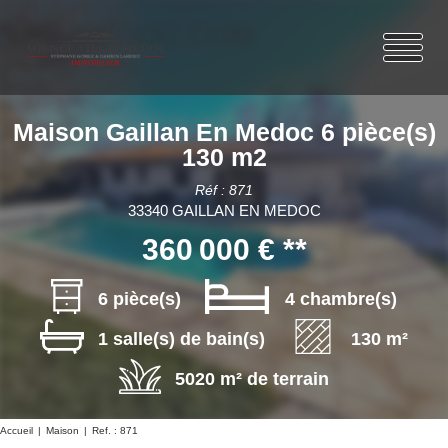
Maison Gaillan En Medoc 6 pièce(s)
130 m2
Réf : 871
33340 GAILLAN EN MEDOC
360 000 €
**
6 pièce(s)
4 chambre(s)
1 salle(s) de bain(s)
130 m²
5020 m² de terrain
Accueil
Maison
Ref. : 871