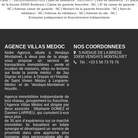
Carte T : 33012018000027051 | Date de délivrance : 2021-04-17 | Lieu de délivrance : 17 place
de la bourse 33000 Bordeaux | Caisse de garantie financière : NC. | N° de caisse de garantie :
NC | Adresse caisse de garantie : NC | Montant de la garantie financière : NC | Nom du
médiateur : NC | Adresse du médiateur : NC | Adresse du site : NC |
Entreprise juridiquement et financièrement indépendante
AGENCE VILLAS MÉDOC
NOS COORDONNÉES
Notre Agence, située à Vendays
5 AVENUE DE LA BREDE
Montalivet, à deux pas de la plage,
33930 VENDAYS MONTALIVET
vous propose un service de
Tél. : +33 5 56 73 76 76
transactions immobilières : vente et
location de maisons, villas ou terrains
sur toute la pointe médoc : de Jau
Dignac et Loirac à Grayan et l’Hopital,
de Saint Vivien Médoc à Lesparre-
Médoc et de Vendays-Montalivet à
Hourtin…
Agence immobilière indépendante de
tout réseau, groupement ou franchise,
l’Agence Villas Médoc est dirigée par
deux associés : Stéphane GOMEZ et
Damien LARRIEU, qui cumulent à eux
deux plus
de 30 ans d’expérience sur ce marché
immobilier. Ils travaillent en totale
synergie et développent un service de
proximité dans une approche plus
humaine, plus personnalisée afin de