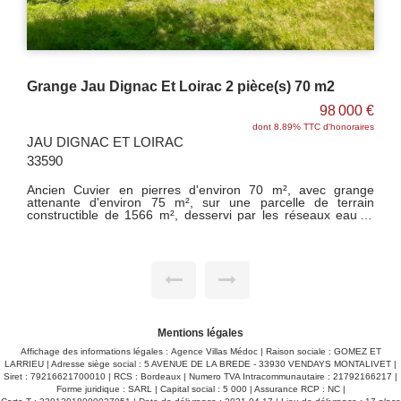
Grange Jau Dignac Et Loirac 2 pièce(s) 70 m2
98 000 €
dont 8.89% TTC d'honoraires
JAU DIGNAC ET LOIRAC
33590
Ancien Cuvier en pierres d'environ 70 m², avec grange
attenante d'environ 75 m², sur une parcelle de terrain
constructible de 1566 m², desservi par les réseaux eau et
électricité. Assainissement individuel à prévoir.
Mentions légales
Affichage des informations légales : Agence Villas Médoc | Raison sociale : GOMEZ ET
LARRIEU | Adresse siège social : 5 AVENUE DE LA BREDE - 33930 VENDAYS MONTALIVET |
Siret : 79216621700010 | RCS : Bordeaux | Numero TVA Intracommunautaire : 21792166217 |
Forme juridique : SARL | Capital social : 5 000 | Assurance RCP : NC |