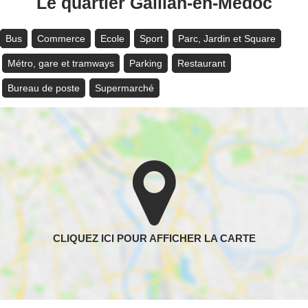
Le quartier Gaillan-en-Médoc
Bus
Commerce
Ecole
Sport
Parc, Jardin et Square
Métro, gare et tramways
Parking
Restaurant
Bureau de poste
Supermarché