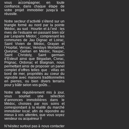
vous accompagner, en toute
confiance, dans chaque étape de
votre projet immobilier jusqu’à sa
réussite.
Notre secteur d’activité s’étend sur un
triangle formé au nord par la pointe
Médoc, au sud : Hourtin et à l’est : les
rives de l’estuaire en passant bien sûr
par Lesparre Médoc ; comprenant les
communes de Jau Dignac et Loirac,
Saint Vivien de Médoc, Grayan et
l’Hopital, Vensac, Vendays Montalivet,
Queyrac, Gaillan en Médoc, Naujac,
Saint Christoly, Saint germain
d’Esteuil ainsi que Bégadan, Civrac,
Prignac, Ordonac et Blaignan, nous
permettant ainsi de proposer un panel
complet d’offres telles que : villas en
bord de mer, propriétés au coeur du
vignoble avec maisons traditionnelles
en pierres, ou bien divers terrains
pour y bâtir selon vos goûts…
Notre site régulièrement mis à jour,
vous soumet une sélection
d’annonces immobilières dans le
Médoc, choisies par nos soins et
correspondant à la réalité du marché
immobilier local; afin de répondre au
mieux à vos attentes, que vous soyez
vendeur ou acquéreur !!
N’hésitez surtout pas à nous contacter