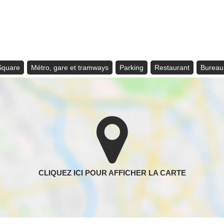
 Square
Métro, gare et tramways
Parking
Restaurant
Bureau