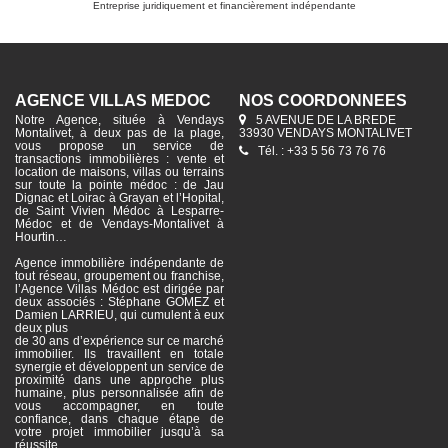
Entreprise juridiquement et financièrement indépendante
AGENCE VILLAS MÉDOC
NOS COORDONNÉES
Notre Agence, située à Vendays
5 AVENUE DE LA BREDE
Montalivet, à deux pas de la plage,
33930 VENDAYS MONTALIVET
vous propose un service de
Tél. : +33 5 56 73 76 76
transactions immobilières : vente et
location de maisons, villas ou terrains
sur toute la pointe médoc : de Jau
Dignac et Loirac à Grayan et l’Hopital,
de Saint Vivien Médoc à Lesparre-
Médoc et de Vendays-Montalivet à
Hourtin…
Agence immobilière indépendante de
tout réseau, groupement ou franchise,
l’Agence Villas Médoc est dirigée par
deux associés : Stéphane GOMEZ et
Damien LARRIEU, qui cumulent à eux
deux plus
de 30 ans d’expérience sur ce marché
immobilier. Ils travaillent en totale
synergie et développent un service de
proximité dans une approche plus
humaine, plus personnalisée afin de
vous accompagner, en toute
confiance, dans chaque étape de
votre projet immobilier jusqu’à sa
réussite.