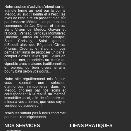
Notre secteur d’activité s’étend sur un
triangle formé au nord par la pointe
Médoc, au sud : Hourtin et à l’est : les
rives de l’estuaire en passant bien sûr
par Lesparre Médoc ; comprenant les
communes de Jau Dignac et Loirac,
Saint Vivien de Médoc, Grayan et
l’Hopital, Vensac, Vendays Montalivet,
Queyrac, Gaillan en Médoc, Naujac,
Saint Christoly, Saint germain
d’Esteuil ainsi que Bégadan, Civrac,
Prignac, Ordonac et Blaignan, nous
permettant ainsi de proposer un panel
complet d’offres telles que : villas en
bord de mer, propriétés au coeur du
vignoble avec maisons traditionnelles
en pierres, ou bien divers terrains
pour y bâtir selon vos goûts…
Notre site régulièrement mis à jour,
vous soumet une sélection
d’annonces immobilières dans le
Médoc, choisies par nos soins et
correspondant à la réalité du marché
immobilier local; afin de répondre au
mieux à vos attentes, que vous soyez
vendeur ou acquéreur !!
N’hésitez surtout pas à nous contacter
pour tous renseignements.
NOS SERVICES
LIENS PRATIQUES