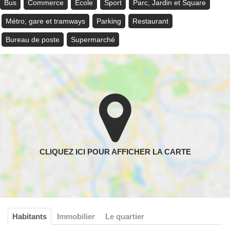
Bus
Commerce
Ecole
Sport
Parc, Jardin et Square
Métro, gare et tramways
Parking
Restaurant
Bureau de poste
Supermarché
Habitants
Immobilier
Le quartier