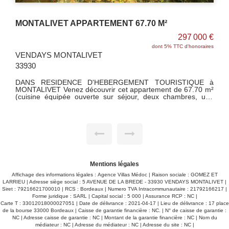
MONTALIVET APPARTEMENT 77,90 M²
€
297 000 €
es
dont 5% TTC d'honoraires
VENDAYS MONTALIVET
33930
à
DANS UNE RESIDENCE D'HEBERGEMENT TOURISTIQUE
²
à MONTALIVET Venez découvrir cet appartement de 77,90
e
m² (cuisine équipée ouverte sur séjour, deux chambres, un
se
bureau, une salle d'eau/wc) avec jardin privatif de 151 m²,
e
dont terrasse en bois de 18 m² et une place de parking.
x
Garantie Dommage Ouvrage. Copropriété de 16 lots - Aucun
travaux à prévoir - Pas de procédure en cours.
Mentions légales
Affichage des informations légales : Agence Villas Médoc | Raison sociale : GOMEZ ET
LARRIEU | Adresse siège social : 5 AVENUE DE LA BREDE - 33930 VENDAYS MONTALIVET |
Siret : 79216621700010 | RCS : Bordeaux | Numero TVA Intracommunautaire : 21792166217 |
Forme juridique : SARL | Capital social : 5 000 | Assurance RCP : NC |
Carte T : 33012018000027051 | Date de délivrance : 2021-04-17 | Lieu de délivrance : 17 place
de la bourse 33000 Bordeaux | Caisse de garantie financière : NC. | N° de caisse de garantie :
NC | Adresse caisse de garantie : NC | Montant de la garantie financière : NC | Nom du
médiateur : NC | Adresse du médiateur : NC | Adresse du site : NC |