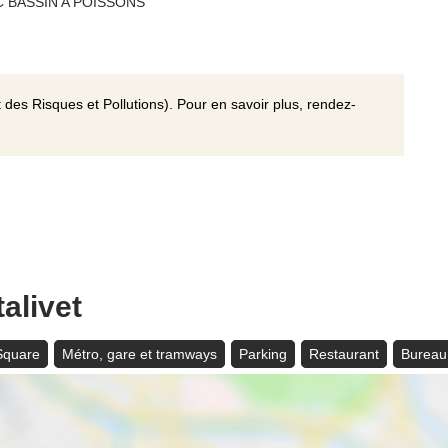
C BASSIN A POISSONS
 des Risques et Pollutions). Pour en savoir plus, rendez-
alivet
 Square
Métro, gare et tramways
Parking
Restaurant
Bureau