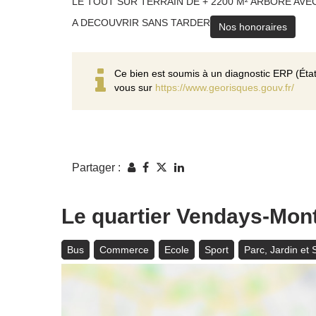
LE TOUT SUR TERRAIN DE + 2200 M² ARBORE AVE
A DECOUVRIR SANS TARDER
Nos honoraires
Ce bien est soumis à un diagnostic ERP (État
vous sur
https://www.georisques.gouv.fr/
Partager :
Le quartier Vendays-Mont
Bus
Commerce
Ecole
Sport
Parc, Jardin et