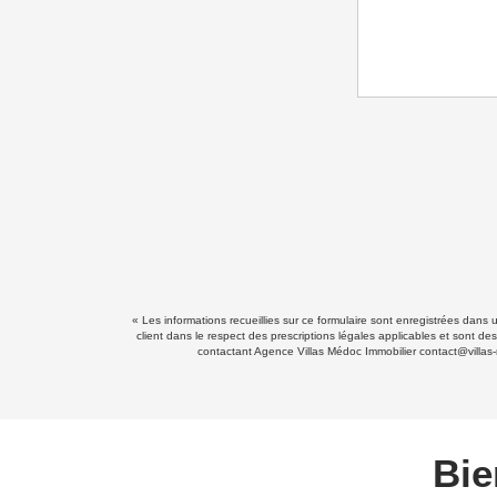
« Les informations recueillies sur ce formulaire sont enregistrées dans
client dans le respect des prescriptions légales applicables et sont de
contactant Agence Villas Médoc Immobilier contact@villas-
Bie