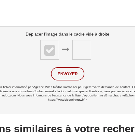
Déplacer l'image dans le cadre vide à droite
ENVOYER
 un fichier informatisé par Agence Villas Médoc Immobilier pour gérer votre demande de contact. El
stinées à nos conseillers Conformément à la loi « informatique et libertés », vous pouvez exercer v
medoc.com. Nous vous informons de l'existence de la liste d'opposition au démarchage téléphonique
https://www.bloctel.gouv.fr/
»
ns similaires à votre reche