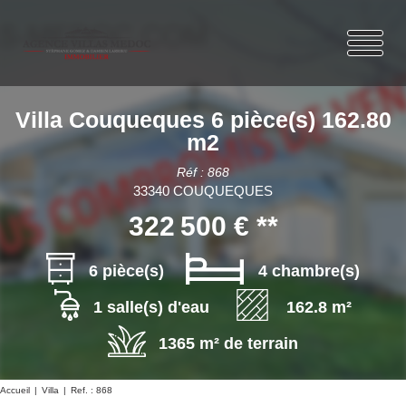
Villa Couqueques 6 pièce(s) 162.80
m2
Réf : 868
33340 COUQUEQUES
322 500 €
**
6 pièce(s)
4 chambre(s)
1 salle(s) d'eau
162.8 m²
1365 m² de terrain
Accueil
Villa
Ref. : 868