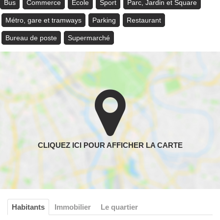
Bus
Commerce
Ecole
Sport
Parc, Jardin et Square
Métro, gare et tramways
Parking
Restaurant
Bureau de poste
Supermarché
Habitants
Immobilier
Le quartier