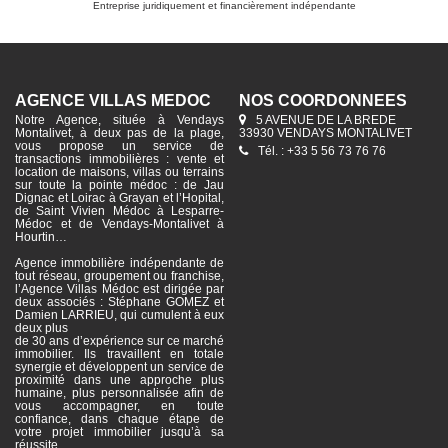
Entreprise juridiquement et financièrement indépendante
AGENCE VILLAS MÉDOC
NOS COORDONNÉES
Notre Agence, située à Vendays
5 AVENUE DE LA BREDE
Montalivet, à deux pas de la plage,
33930 VENDAYS MONTALIVET
vous propose un service de
Tél. : +33 5 56 73 76 76
transactions immobilières : vente et
location de maisons, villas ou terrains
sur toute la pointe médoc : de Jau
Dignac et Loirac à Grayan et l’Hopital,
de Saint Vivien Médoc à Lesparre-
Médoc et de Vendays-Montalivet à
Hourtin…
Agence immobilière indépendante de
tout réseau, groupement ou franchise,
l’Agence Villas Médoc est dirigée par
deux associés : Stéphane GOMEZ et
Damien LARRIEU, qui cumulent à eux
deux plus
de 30 ans d’expérience sur ce marché
immobilier. Ils travaillent en totale
synergie et développent un service de
proximité dans une approche plus
humaine, plus personnalisée afin de
vous accompagner, en toute
confiance, dans chaque étape de
votre projet immobilier jusqu’à sa
réussite.