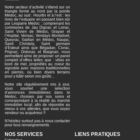
Notre secteur d’activité s’étend sur un
triangle formé au nord par la pointe
Médoc, au sud : Hourtin et à l’est : les
rives de l’estuaire en passant bien sûr
par Lesparre Médoc ; comprenant les
communes de Jau Dignac et Loirac,
Saint Vivien de Médoc, Grayan et
l’Hopital, Vensac, Vendays Montalivet,
Queyrac, Gaillan en Médoc, Naujac,
Saint Christoly, Saint germain
d’Esteuil ainsi que Bégadan, Civrac,
Prignac, Ordonac et Blaignan, nous
permettant ainsi de proposer un panel
complet d’offres telles que : villas en
bord de mer, propriétés au coeur du
vignoble avec maisons traditionnelles
en pierres, ou bien divers terrains
pour y bâtir selon vos goûts…
Notre site régulièrement mis à jour,
vous soumet une sélection
d’annonces immobilières dans le
Médoc, choisies par nos soins et
correspondant à la réalité du marché
immobilier local; afin de répondre au
mieux à vos attentes, que vous soyez
vendeur ou acquéreur !!
N’hésitez surtout pas à nous contacter
pour tous renseignements.
NOS SERVICES
LIENS PRATIQUES