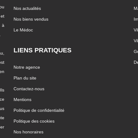
 ou
Nos actualités
Ma
 et
Nos biens vendus
I
c à
Le Médoc
Vi
…
Vi
LIENS PRATIQUES
Gr
u,
st
D
Notre agence
ien
Plan du site
Contactez-nous
Ils
ice
Mentions
us
Politique de confidentialité
te
Politique des cookies
ier
Nos honoraires