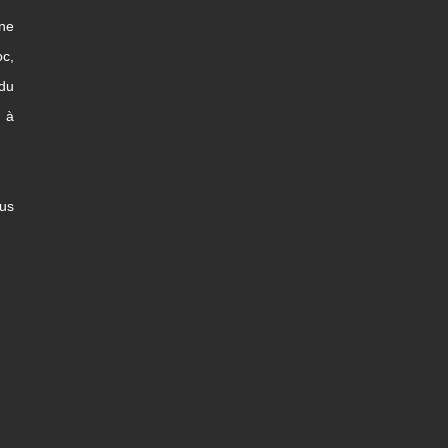
une
c,
 du
x à
us