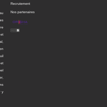
Recrutement
Nos partenaires
 au
les
rre
et
l,
en
uil
et
nel
er,
ns
r y