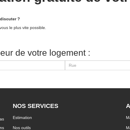
discuter ?
ous le plus vite possible.
leur de votre logement :
NOS SERVICES
A
Estimation
Ma
pas
ons
Nos outils
Ma