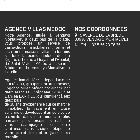
AGENCE VILLAS MÉDOC
NOS COORDONNÉES
Notre Agence, située à Vendays
5 AVENUE DE LA BREDE
Montalivet, à deux pas de la plage,
33930 VENDAYS MONTALIVET
vous propose un service de
Tél. : +33 5 56 73 76 76
transactions immobilières : vente et
location de maisons, villas ou terrains
sur toute la pointe médoc : de Jau
Dignac et Loirac à Grayan et l’Hopital,
de Saint Vivien Médoc à Lesparre-
Médoc et de Vendays-Montalivet à
Hourtin…
Agence immobilière indépendante de
tout réseau, groupement ou franchise,
l’Agence Villas Médoc est dirigée par
deux associés : Stéphane GOMEZ et
Damien LARRIEU, qui cumulent à eux
deux plus
de 30 ans d’expérience sur ce marché
immobilier. Ils travaillent en totale
synergie et développent un service de
proximité dans une approche plus
humaine, plus personnalisée afin de
vous accompagner, en toute
confiance, dans chaque étape de
votre projet immobilier jusqu’à sa
réussite.