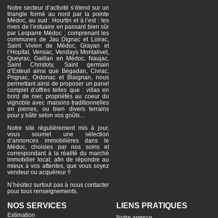
Notre secteur d’activité s’étend sur un
triangle formé au nord par la pointe
Médoc, au sud : Hourtin et à l’est : les
rives de l’estuaire en passant bien sûr
par Lesparre Médoc ; comprenant les
communes de Jau Dignac et Loirac,
Saint Vivien de Médoc, Grayan et
l’Hopital, Vensac, Vendays Montalivet,
Queyrac, Gaillan en Médoc, Naujac,
Saint Christoly, Saint germain
d’Esteuil ainsi que Bégadan, Civrac,
Prignac, Ordonac et Blaignan, nous
permettant ainsi de proposer un panel
complet d’offres telles que : villas en
bord de mer, propriétés au coeur du
vignoble avec maisons traditionnelles
en pierres, ou bien divers terrains
pour y bâtir selon vos goûts…
Notre site régulièrement mis à jour,
vous soumet une sélection
d’annonces immobilières dans le
Médoc, choisies par nos soins et
correspondant à la réalité du marché
immobilier local; afin de répondre au
mieux à vos attentes, que vous soyez
vendeur ou acquéreur !!
N’hésitez surtout pas à nous contacter
pour tous renseignements.
NOS SERVICES
LIENS PRATIQUES
Estimation
Notre agence