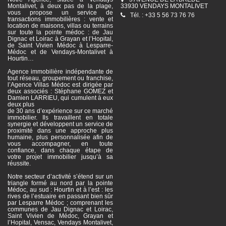
Montalivet, à deux pas de la plage,
33930 VENDAYS MONTALIVET
vous propose un service de
Tél. : +33 5 56 73 76 76
transactions immobilières : vente et
location de maisons, villas ou terrains
sur toute la pointe médoc : de Jau
Dignac et Loirac à Grayan et l’Hopital,
de Saint Vivien Médoc à Lesparre-
Médoc et de Vendays-Montalivet à
Hourtin…
Agence immobilière indépendante de
tout réseau, groupement ou franchise,
l’Agence Villas Médoc est dirigée par
deux associés : Stéphane GOMEZ et
Damien LARRIEU, qui cumulent à eux
deux plus
de 30 ans d’expérience sur ce marché
immobilier. Ils travaillent en totale
synergie et développent un service de
proximité dans une approche plus
humaine, plus personnalisée afin de
vous accompagner, en toute
confiance, dans chaque étape de
votre projet immobilier jusqu’à sa
réussite.
Notre secteur d’activité s’étend sur un
triangle formé au nord par la pointe
Médoc, au sud : Hourtin et à l’est : les
rives de l’estuaire en passant bien sûr
par Lesparre Médoc ; comprenant les
communes de Jau Dignac et Loirac,
Saint Vivien de Médoc, Grayan et
l’Hopital, Vensac, Vendays Montalivet,