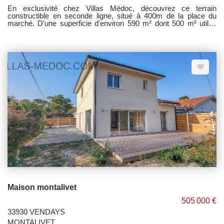
En exclusivité chez Villas Médoc, découvrez ce terrain
constructible en seconde ligne, situé à 400m de la place du
marché. D'une superficie d'environ 590 m² dont 500 m² utiles
(hors chemin) avec une dépendance d'environ 38 m² à
réaménager, il est desservi par les réseaux Eau, Electricité,
Telecom et Tout à l'Egout. Nous contacter pour tout
renseignement complémentaire.
Maison montalivet
505 000 €
33930 VENDAYS
MONTALIVET