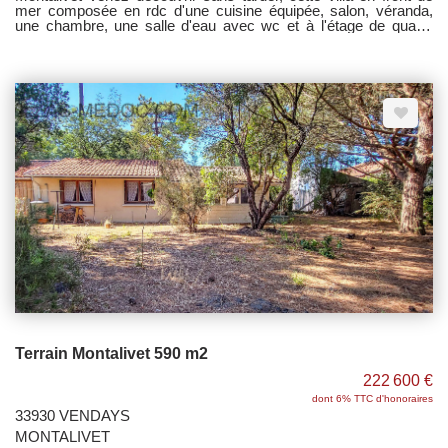
mer composée en rdc d'une cuisine équipée, salon, véranda,
une chambre, une salle d'eau avec wc et à l'étage de quatre
chambres (dont deux donnant sur balcon/terrasse avec vue
océan), une salle de bains et un wc. Jardin et garage traversant
de 20 m². - Exclusivité Villas Médoc -
Terrain Montalivet 590 m2
222 600 €
dont 6% TTC d'honoraires
33930 VENDAYS
MONTALIVET