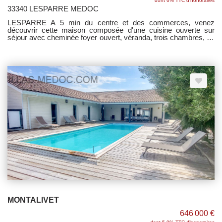
dont 6% TTC d'honoraires
33340 LESPARRE MEDOC
LESPARRE A 5 min du centre et des commerces, venez
découvrir cette maison composée d'une cuisine ouverte sur
séjour avec cheminée foyer ouvert, véranda, trois chambres, un
bureau, deux salles d'eau, wc et cellier/buanderie. Garage
double attenant avec prise pour voiture électrique. Grandes
terrasses carrelées et dépendances. L'ensemble édifié sur
terrain clos et arboré de + 2300 m².
MONTALIVET
646 000 €