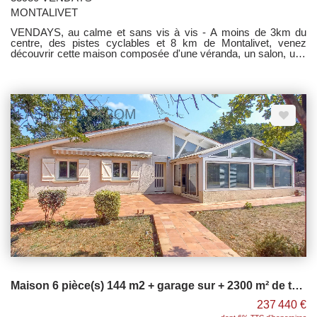
MONTALIVET
VENDAYS, au calme et sans vis à vis - A moins de 3km du
centre, des pistes cyclables et 8 km de Montalivet, venez
découvrir cette maison composée d'une véranda, un salon, une
salle à manger, une cuisine, trois chambres, une salle d'eau et
un wc. Dépendances non attenantes de 110 m², puits, le tout
sur terrain de + 2900 M². - TRAVAUX A PREVOIR -
Maison 6 pièce(s) 144 m2 + garage sur + 2300 m² de terrain
237 440 €