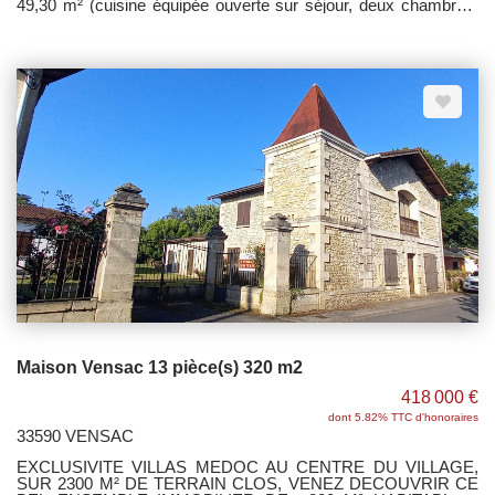
49,30 m² (cuisine équipée ouverte sur séjour, deux chambres,
une salle d'eau/wc) avec jardin privatif de 111 m², dont terrasse
en bois de 15 m² et une place de parking. Garantie Dommage
Ouvrage. Service de conciergerie disponible. Copropriété de 16
lots - Aucun travaux à prévoir - Pas de procédure en cours.
Maison Vensac 13 pièce(s) 320 m2
418 000 €
dont 5.82% TTC d'honoraires
33590 VENSAC
EXCLUSIVITE VILLAS MEDOC AU CENTRE DU VILLAGE,
SUR 2300 M² DE TERRAIN CLOS, VENEZ DECOUVRIR CE