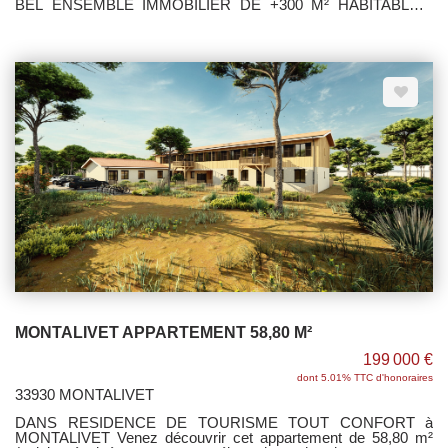
BEL ENSEMBLE IMMOBILIER DE +300 M² HABITABLES,
COMPOSE DE TROIS HABITATIONS ET + 200 M² DE
DEPENDANCES. IDEAL MAISON DE FAMILLE - GITE /
CHAMBRE D'HOTES. A VOIR SANS TARDER
MONTALIVET APPARTEMENT 58,80 M²
199 000 €
dont 5.01% TTC d'honoraires
33930 MONTALIVET
DANS RESIDENCE DE TOURISME TOUT CONFORT à
MONTALIVET Venez découvrir cet appartement de 58,80 m²