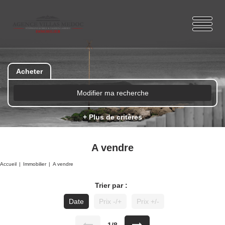
Acheter
Modifier ma recherche
+ Plus de critères
A vendre
Accueil
Immobilier
A vendre
Trier par :
Date
Prix -/+
Prix +/-