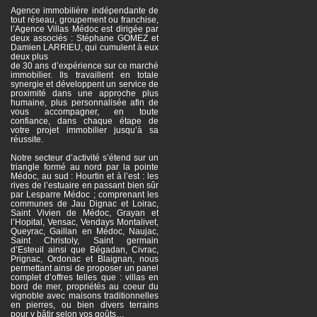
Agence immobilière indépendante de
tout réseau, groupement ou franchise,
l’Agence Villas Médoc est dirigée par
deux associés : Stéphane GOMEZ et
Damien LARRIEU, qui cumulent à eux
deux plus
de 30 ans d’expérience sur ce marché
immobilier. Ils travaillent en totale
synergie et développent un service de
proximité dans une approche plus
humaine, plus personnalisée afin de
vous accompagner, en toute
confiance, dans chaque étape de
votre projet immobilier jusqu’à sa
réussite.
Notre secteur d’activité s’étend sur un
triangle formé au nord par la pointe
Médoc, au sud : Hourtin et à l’est : les
rives de l’estuaire en passant bien sûr
par Lesparre Médoc ; comprenant les
communes de Jau Dignac et Loirac,
Saint Vivien de Médoc, Grayan et
l’Hopital, Vensac, Vendays Montalivet,
Queyrac, Gaillan en Médoc, Naujac,
Saint Christoly, Saint germain
d’Esteuil ainsi que Bégadan, Civrac,
Prignac, Ordonac et Blaignan, nous
permettant ainsi de proposer un panel
complet d’offres telles que : villas en
bord de mer, propriétés au coeur du
vignoble avec maisons traditionnelles
en pierres, ou bien divers terrains
pour y bâtir selon vos goûts…