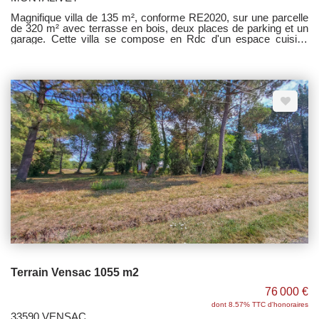
Magnifique villa de 135 m², conforme RE2020, sur une parcelle
de 320 m² avec terrasse en bois, deux places de parking et un
garage. Cette villa se compose en Rdc d'un espace cuisine
ouvert sur séjour avec baie vitrée à galandage donnant sur la
terrasse, un cellier, une chambre avec salle d'eau privative et un
WC. A l'étage un palier desservant trois chambres, une salle de
bains et un wc. Option sympa : le parking se transforme un
terrain de pétanque !! Nous contacter pour tout renseigenemnt
complémentaire.
Terrain Vensac 1055 m2
76 000 €
dont 8.57% TTC d'honoraires
33590 VENSAC