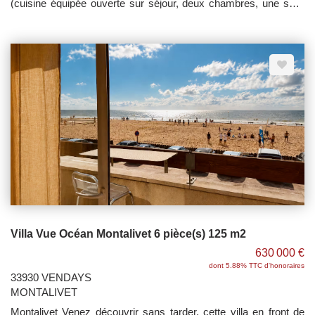
(cuisine équipée ouverte sur séjour, deux chambres, une salle
d'eau/wc) avec balcon de 9,90 m² et une place de parking.
Garantie Dommage Ouvrage. Copropriété de 16 lots - Aucun
travaux à prévoir - Pas de procédure en cours.
Villa Vue Océan Montalivet 6 pièce(s) 125 m2
630 000 €
dont 5.88% TTC d'honoraires
33930 VENDAYS
MONTALIVET
Montalivet Venez découvrir sans tarder, cette villa en front de