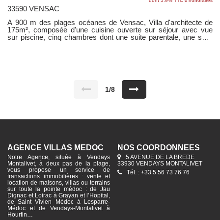
dont 5.9% TTC d'honoraires
33590 VENSAC
A 900 m des plages océanes de Vensac, Villa d'architecte de
175m², composée d'une cuisine ouverte sur séjour avec vue
sur piscine, cinq chambres dont une suite parentale, une salle
de bains et une salle d'eau avec deux wc ainsi qu'un garage
attenant. Terrain clos et paysagé de 800 m² avec nombreuses
terrasses bois,un terrain de pétanque et place de parking. Nous
consulter pout tout renseignement supplémentaire.
1/8
AGENCE VILLAS MÉDOC
NOS COORDONNÉES
Notre Agence, située à Vendays
5 AVENUE DE LA BREDE
Montalivet, à deux pas de la plage,
33930 VENDAYS MONTALIVET
vous propose un service de
Tél. : +33 5 56 73 76 76
transactions immobilières : vente et
location de maisons, villas ou terrains
sur toute la pointe médoc : de Jau
Dignac et Loirac à Grayan et l’Hopital,
de Saint Vivien Médoc à Lesparre-
Médoc et de Vendays-Montalivet à
Hourtin…