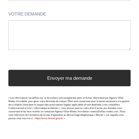
VOTRE DEMANDE
« Les informations recueillies sur ce formulaire sont enregistrées dans un fichier informatisé par Agence Villas
Médoc Immobilier pour gérer votre demande de contact. Elles sont conservées pour la durée nécessaire à la gestion
de la relation client dans le respect des prescriptions légales applicables et sont destinées à nos conseillers
Conformément à la loi « informatique et libertés », vous pouvez exercer votre droit d'accès aux données vous
concernant et les faire rectifier en contactant Agence Villas Médoc Immobilier contact@villas-medoc.com. Nous
vous informons de l'existence de la liste d'opposition au démarchage téléphonique « Bloctel », sur laquelle vous
pouvez vous inscrire ici :
https://www.bloctel.gouv.fr/
»