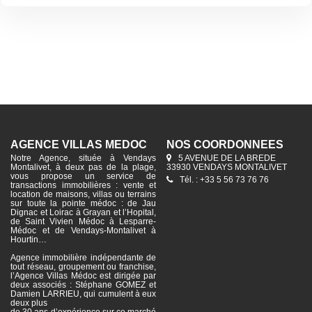
AGENCE VILLAS MÉDOC
NOS COORDONNÉES
Notre Agence, située à Vendays
5 AVENUE DE LA BREDE
Montalivet, à deux pas de la plage,
33930 VENDAYS MONTALIVET
vous propose un service de
Tél. : +33 5 56 73 76 76
transactions immobilières : vente et
location de maisons, villas ou terrains
sur toute la pointe médoc : de Jau
Dignac et Loirac à Grayan et l’Hopital,
de Saint Vivien Médoc à Lesparre-
Médoc et de Vendays-Montalivet à
Hourtin…
Agence immobilière indépendante de
tout réseau, groupement ou franchise,
l’Agence Villas Médoc est dirigée par
deux associés : Stéphane GOMEZ et
Damien LARRIEU, qui cumulent à eux
deux plus