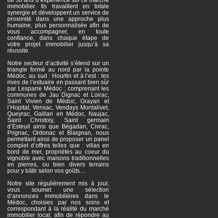
de 30 ans d’expérience sur ce marché
immobilier. Ils travaillent en totale
synergie et développent un service de
proximité dans une approche plus
humaine, plus personnalisée afin de
vous accompagner, en toute
confiance, dans chaque étape de
votre projet immobilier jusqu’à sa
réussite.
Notre secteur d’activité s’étend sur un
triangle formé au nord par la pointe
Médoc, au sud : Hourtin et à l’est : les
rives de l’estuaire en passant bien sûr
par Lesparre Médoc ; comprenant les
communes de Jau Dignac et Loirac,
Saint Vivien de Médoc, Grayan et
l’Hopital, Vensac, Vendays Montalivet,
Queyrac, Gaillan en Médoc, Naujac,
Saint Christoly, Saint germain
d’Esteuil ainsi que Bégadan, Civrac,
Prignac, Ordonac et Blaignan, nous
permettant ainsi de proposer un panel
complet d’offres telles que : villas en
bord de mer, propriétés au coeur du
vignoble avec maisons traditionnelles
en pierres, ou bien divers terrains
pour y bâtir selon vos goûts…
Notre site régulièrement mis à jour,
vous soumet une sélection
d’annonces immobilières dans le
Médoc, choisies par nos soins et
correspondant à la réalité du marché
immobilier local; afin de répondre au