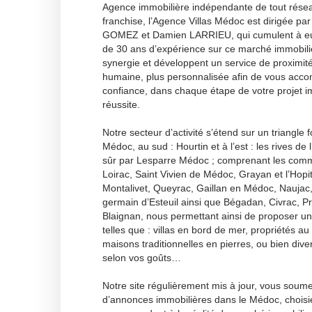
Agence immobilière indépendante de tout rése
franchise, l’Agence Villas Médoc est dirigée pa
GOMEZ et Damien LARRIEU, qui cumulent à eu
de 30 ans d’expérience sur ce marché immobilier.
synergie et développent un service de proximi
humaine, plus personnalisée afin de vous acco
confiance, dans chaque étape de votre projet i
réussite.
Notre secteur d’activité s’étend sur un triangle
Médoc, au sud : Hourtin et à l’est : les rives de
sûr par Lesparre Médoc ; comprenant les com
Loirac, Saint Vivien de Médoc, Grayan et l’Hopi
Montalivet, Queyrac, Gaillan en Médoc, Naujac, 
germain d’Esteuil ainsi que Bégadan, Civrac, P
Blaignan, nous permettant ainsi de proposer un
telles que : villas en bord de mer, propriétés a
maisons traditionnelles en pierres, ou bien diver
selon vos goûts…
Notre site régulièrement mis à jour, vous soume
d’annonces immobilières dans le Médoc, choisie