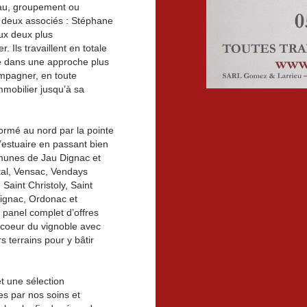
au, groupement ou
r deux associés : Stéphane
x deux plus
 Ils travaillent en totale
té dans une approche plus
mpagner, en toute
mmobilier jusqu’à sa
 formé au nord par la pointe
 l’estuaire en passant bien
munes de Jau Dignac et
tal, Vensac, Vendays
Saint Christoly, Saint
rignac, Ordonac et
 panel complet d’offres
u coeur du vignoble avec
s terrains pour y bâtir
t une sélection
s par nos soins et