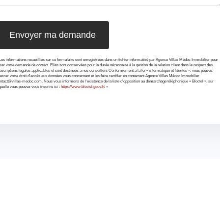
Les informations recueillies sur ce formulaire sont enregistrées dans un fichier informatisé par Agence Villas Médoc Immobilier pour
rer votre demande de contact. Elles sont conservées pour la durée nécessaire à la gestion de la relation client dans le respect des
escriptions légales applicables et sont destinées à nos conseillers Conformément à la loi « informatique et libertés », vous pouvez
ercer votre droit d'accès aux données vous concernant et les faire rectifier en contactant Agence Villas Médoc Immobilier
ntact@villas-medoc.com. Nous vous informons de l'existence de la liste d'opposition au démarchage téléphonique « Bloctel », sur
quelle vous pouvez vous inscrire ici :
https://www.bloctel.gouv.fr/
»