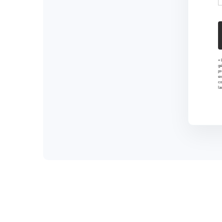
« 
gé
pr
ex
co
la