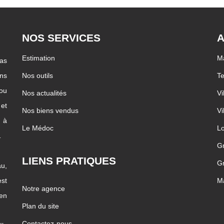
NOS SERVICES
A
Estimation
Ma
pas
ons
Nos outils
Te
 ou
Nos actualités
Vi
 et
Nos biens vendus
Vi
c à
Le Médoc
Lo
…
G
LIENS PRATIQUES
Gr
u,
st
Ma
Notre agence
ien
Plan du site
Contactez-nous