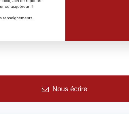
 local; afin de répondre
ur ou acquéreur !!
us renseignements.
Nous écrire